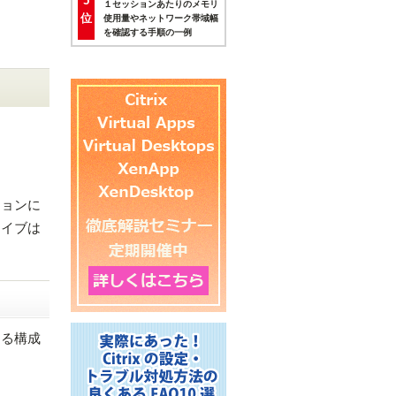
5
１セッションあたりのメモリ
位
使用量やネットワーク帯域幅
を確認する手順の一例
ションに
ライブは
する構成