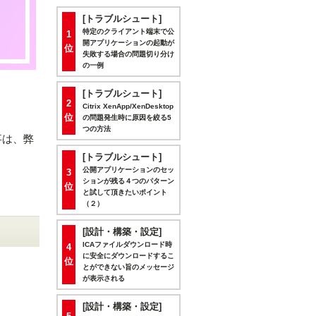
[トラブルシュート]
特定のクライアント端末で公
1
開アプリケーションの起動が
位
失敗する場合の問題切り分け
の一例
[トラブルシュート]
2
Citrix XenApp/XenDesktop
位
の問題発生時に原因を絞る5
つの方法
事は、弊
[トラブルシュート]
公開アプリケーションのセッ
3
ションが残る４つのパターン
位
と試して頂きたいポイント
（２）
[設計・構築・設定]
ICAファイルダウンロード時
4
に安全にダウンロードするこ
位
とができない旨のメッセージ
が表示される
[設計・構築・設定]