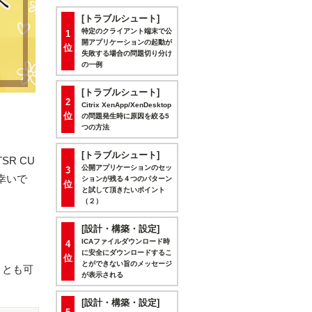
[トラブルシュート]
特定のクライアント端末で公
1
開アプリケーションの起動が
位
失敗する場合の問題切り分け
の一例
[トラブルシュート]
2
Citrix XenApp/XenDesktop
位
の問題発生時に原因を絞る5
つの方法
[トラブルシュート]
LTSR CU
公開アプリケーションのセッ
3
幸いで
ションが残る４つのパターン
位
と試して頂きたいポイント
（２）
[設計・構築・設定]
ICAファイルダウンロード時
4
に安全にダウンロードするこ
位
とができない旨のメッセージ
ことも可
が表示される
[設計・構築・設定]