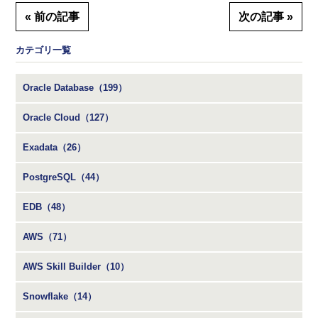
« 前の記事
次の記事 »
カテゴリ一覧
Oracle Database（199）
Oracle Cloud（127）
Exadata（26）
PostgreSQL（44）
EDB（48）
AWS（71）
AWS Skill Builder（10）
Snowflake（14）