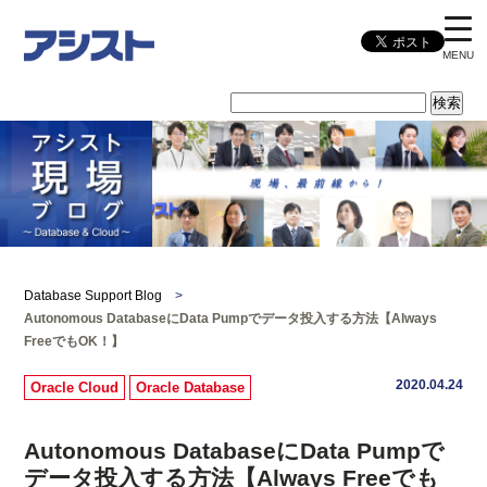
MENU
Database Support Blog
>
Autonomous DatabaseにData Pumpでデータ投入する方法【Always
FreeでもOK！】
2020.04.24
Oracle Cloud
Oracle Database
Autonomous DatabaseにData Pumpで
データ投入する方法【Always Freeでも