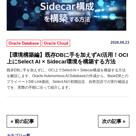
2026.06.23
Oracle Database
Oracle Cloud
【環境構築編】既存DBに手を加えずAI活用！OCI
上にSelect AI × Sidecar環境を構築する方法
既存DBに手を加えずに、OCI上でSelect AI × Sidecar構成を構築する方法
を解説します。Oracle Autonomous AI Databaseの作成から、BaseDBとの
プライベートDB Link接続、Select AIの初期設定、自然言語での実行確認ま
でを、実際の手順に沿って紹介します。
« 前の記事
次の記事 »
カテゴリ一覧