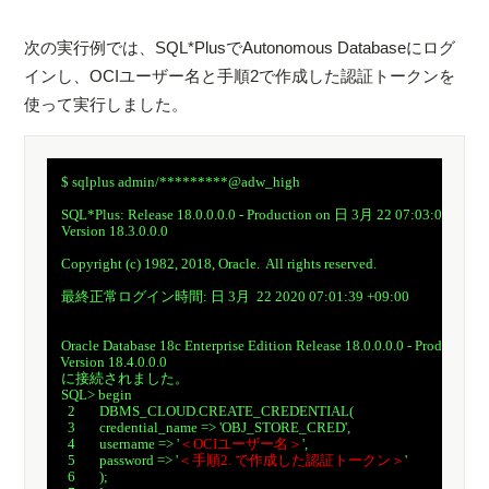
次の実行例では、SQL*PlusでAutonomous Databaseにログ
インし、OCIユーザー名と手順2で作成した認証トークンを
使って実行しました。
　$ sqlplus admin/*********@adw_high

　SQL*Plus: Release 18.0.0.0.0 - Production on 日 3月 22 07:03:05 2020

　Version 18.3.0.0.0

　Copyright (c) 1982, 2018, Oracle.  All rights reserved.

　最終正常ログイン時間: 日 3月  22 2020 07:01:39 +09:00

　Oracle Database 18c Enterprise Edition Release 18.0.0.0.0 - Production

　Version 18.4.0.0.0

　に接続されました。

　SQL> begin

　  2	DBMS_CLOUD.CREATE_CREDENTIAL(

　  3  	credential_name => 'OBJ_STORE_CRED',

　  4  	username => '
＜OCIユーザー名＞
',

　  5  	password => '
＜手順2. で作成した認証トークン＞
'

　  6	);
