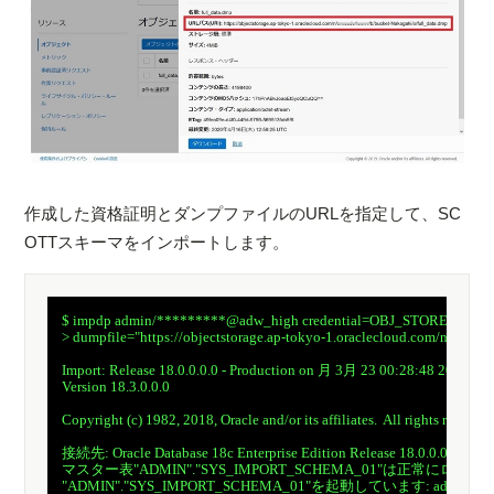
作成した資格証明とダンプファイルのURLを指定して、SC
OTTスキーマをインポートします。
　$ impdp admin/*********@adw_high credential=OBJ_STORE_CRED 
　> dumpfile="https://objectstorage.ap-tokyo-1.oraclecloud.com/n/*****
　Import: Release 18.0.0.0.0 - Production on 月 3月 23 00:28:48 2020

　Version 18.3.0.0.0

　Copyright (c) 1982, 2018, Oracle and/or its affiliates.  All rights reserved.
　接続先: Oracle Database 18c Enterprise Edition Release 18.0.0.0.0 - Prod
　マスター表"ADMIN"."SYS_IMPORT_SCHEMA_01"は正常にロー
　"ADMIN"."SYS_IMPORT_SCHEMA_01"を起動しています: admin/********@adw_