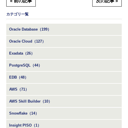
« 前の記事
次の記事 »
カテゴリ一覧
Oracle Database（199）
Oracle Cloud（127）
Exadata（26）
PostgreSQL（44）
EDB（48）
AWS（71）
AWS Skill Builder（10）
Snowflake（14）
Insight PISO（1）