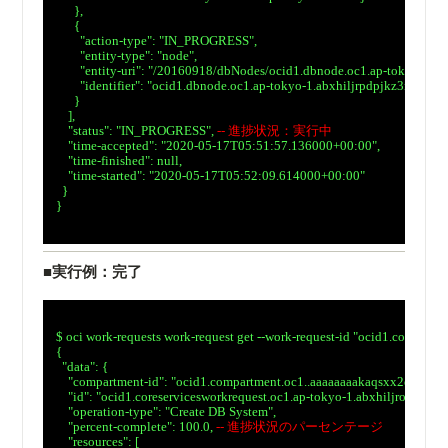
　      },

　      {

　        "action-type": "IN_PROGRESS",

　        "entity-type": "node",

　        "entity-uri": "/20160918/dbNodes/ocid1.dbnode.oc1.ap-tokyo-1.
　        "identifier": "ocid1.dbnode.oc1.ap-tokyo-1.abxhiljrpdpjkz3rl6uk
　      }

　    ],

　    "status": "IN_PROGRESS", 
-- 進捗状況：実行中
　    "time-accepted": "2020-05-17T05:51:57.136000+00:00",

　    "time-finished": null,

　    "time-started": "2020-05-17T05:52:09.614000+00:00"

　  }

　}

■実行例：完了
　$ oci work-requests work-request get --work-request-id "ocid1.corese
　{

　  "data": {

　    "compartment-id": "ocid1.compartment.oc1..aaaaaaaakaqsxx2qtsdba
　    "id": "ocid1.coreservicesworkrequest.oc1.ap-tokyo-1.abxhiljroa2n
　    "operation-type": "Create DB System",

　    "percent-complete": 100.0, 
-- 進捗状況のパーセンテージ
　    "resources": [
