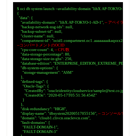
　$ oci db system launch --availability-domain "lihX:AP-TOKYO-1-AD-1
　{

　  "data": {

　    "availability-domain": "lihX:AP-TOKYO-1-AD-1", 
-- アベイラビリ
　    "backup-network-nsg-ids": null,

　    "backup-subnet-id": null,

　    "cluster-name": null,

　    "compartment-id": "ocid1.compartment.oc1..aaaaaaaakaqsxx2qtsdba2
--コンパートメントのOCID
　    "cpu-core-count": 4, 
-- CPU数
　    "data-storage-percentage": 80,

　    "data-storage-size-in-gbs": 256,

　    "database-edition": "ENTERPRISE_EDITION_EXTREME_PERFOR
　    "db-system-options": {

　      "storage-management": "ASM"

　    },

　    "defined-tags": {

　      "Oracle-Tags": {

　        "CreatedBy": "oracleidentitycloudservice/sample@test.co.jp",

　        "CreatedOn": "2020-05-17T05:51:56.454Z"

　      }

　    },

　    "disk-redundancy": "HIGH",

　    "display-name": "dbsystem20200517055156", 
-- コンソールで表
　    "domain": "clisub1.clivcn.oraclevcn.com",

　    "fault-domains": [

　      "FAULT-DOMAIN-1",

　      "FAULT-DOMAIN-3"
