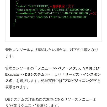
　    ],

　    "status": "SUCCEEDED", 
-- 進捗状況：完了
　    "time-accepted": "2020-05-17T05:51:57.136000+00:00",

　    "time-finished": "2020-05-17T07:13:48.032000+00:00", 
-- 完了時間
　    "time-started": "2020-05-17T05:52:09.614000+00:00"

　  }

　}

管理コンソールより確認したい場合は、以下の手順となり
ます。
管理コンソールの「
メニュー >> ベア・メタル、VMおよび
Exadata >> DBシステム >>
」より「
サービス・インスタン
ス名」
を選択します。処理実行中は”
プロビジョニング中
”と
表示されます。
DBシステムの詳細画面の左側にあるリソースメニューよ
り”作業リクエスト”を選択します。