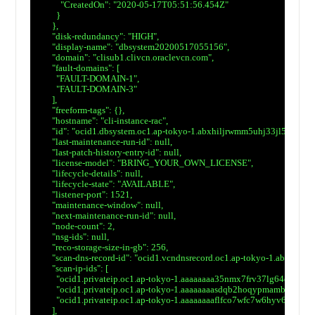
　          "CreatedOn": "2020-05-17T05:51:56.454Z"

　        }

　      },

　      "disk-redundancy": "HIGH",

　      "display-name": "dbsystem20200517055156",

　      "domain": "clisub1.clivcn.oraclevcn.com",

　      "fault-domains": [

　        "FAULT-DOMAIN-1",

　        "FAULT-DOMAIN-3"

　      ],

　      "freeform-tags": {},

　      "hostname": "cli-instance-rac",

　      "id": "ocid1.dbsystem.oc1.ap-tokyo-1.abxhiljrwmm5uhj33jl56jvw
　      "last-maintenance-run-id": null,

　      "last-patch-history-entry-id": null,

　      "license-model": "BRING_YOUR_OWN_LICENSE",

　      "lifecycle-details": null,

　      "lifecycle-state": "AVAILABLE",

　      "listener-port": 1521,

　      "maintenance-window": null,

　      "next-maintenance-run-id": null,

　      "node-count": 2,

　      "nsg-ids": null,

　      "reco-storage-size-in-gb": 256,

　      "scan-dns-record-id": "ocid1.vcndnsrecord.oc1.ap-tokyo-1.abxh
　      "scan-ip-ids": [

　        "ocid1.privateip.oc1.ap-tokyo-1.aaaaaaaa35nmx7frv37lg64qs42i
　        "ocid1.privateip.oc1.ap-tokyo-1.aaaaaaaasdqb2hoqypmambxypu
　        "ocid1.privateip.oc1.ap-tokyo-1.aaaaaaaaflfco7wfc7w6hyv6vv
　      ],
