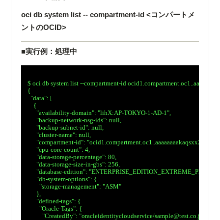
oci db system list -- compartment-id <コンパートメ
ントのOCID>
■実行例：処理中
　$ oci db system list --compartment-id ocid1.compartment.oc1..aaaaaa
　{

　  "data": [

　    {

　      "availability-domain": "lihX:AP-TOKYO-1-AD-1",

　      "backup-network-nsg-ids": null,

　      "backup-subnet-id": null,

　      "cluster-name": null,

　      "compartment-id": "ocid1.compartment.oc1..aaaaaaaakaqsxx2qtsdb
　      "cpu-core-count": 4,

　      "data-storage-percentage": 80,

　      "data-storage-size-in-gbs": 256,

　      "database-edition": "ENTERPRISE_EDITION_EXTREME_PERFO
　      "db-system-options": {

　        "storage-management": "ASM"

　      },

　      "defined-tags": {

　        "Oracle-Tags": {

　          "CreatedBy": "oracleidentitycloudservice/sample@test.co.jp",
