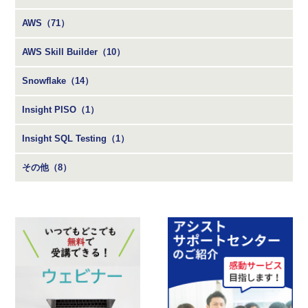
AWS（71）
AWS Skill Builder（10）
Snowflake（14）
Insight PISO（1）
Insight SQL Testing（1）
その他（8）