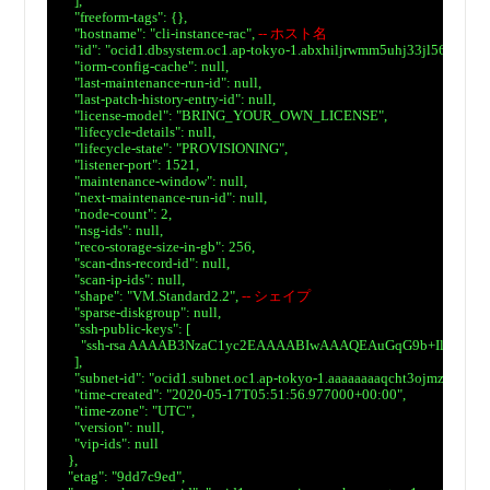
　    ],

　    "freeform-tags": {},

　    "hostname": "cli-instance-rac", 
-- ホスト名
　    "id": "ocid1.dbsystem.oc1.ap-tokyo-1.abxhiljrwmm5uhj33jl56jvwh
　    "iorm-config-cache": null,

　    "last-maintenance-run-id": null,

　    "last-patch-history-entry-id": null,

　    "license-model": "BRING_YOUR_OWN_LICENSE",

　    "lifecycle-details": null,

　    "lifecycle-state": "PROVISIONING",

　    "listener-port": 1521,

　    "maintenance-window": null,

　    "next-maintenance-run-id": null,

　    "node-count": 2,

　    "nsg-ids": null,

　    "reco-storage-size-in-gb": 256,

　    "scan-dns-record-id": null,

　    "scan-ip-ids": null,

　    "shape": "VM.Standard2.2", 
-- シェイプ
　    "sparse-diskgroup": null,

　    "ssh-public-keys": [

　      "ssh-rsa AAAAB3NzaC1yc2EAAAABIwAAAQEAuGqG9b+IlOpZ
　    ],

　    "subnet-id": "ocid1.subnet.oc1.ap-tokyo-1.aaaaaaaaqcht3ojmzrj3
　    "time-created": "2020-05-17T05:51:56.977000+00:00",

　    "time-zone": "UTC",

　    "version": null,

　    "vip-ids": null

　  },

　  "etag": "9dd7c9ed",
