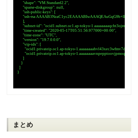
　      "shape": "VM.Standard2.2",

　      "sparse-diskgroup": null,

　      "ssh-public-keys": [

　      "ssh-rsa AAAAB3NzaC1yc2EAAAABIwAAAQEAuGqG9b+IlOpZ
　      ],

　      "subnet-id": "ocid1.subnet.oc1.ap-tokyo-1.aaaaaaaaqcht3ojmzr
　      "time-created": "2020-05-17T05:51:56.977000+00:00",

　      "time-zone": "UTC",

　      "version": "19.7.0.0.0",

　      "vip-ids": [

　        "ocid1.privateip.oc1.ap-tokyo-1.aaaaaaaabvl43xec3wfmv7dcm3
　        "ocid1.privateip.oc1.ap-tokyo-1.aaaaaaaavnpepptoovjpmoqt4bs3l
　      ]

　    }

　  ]

　}

まとめ