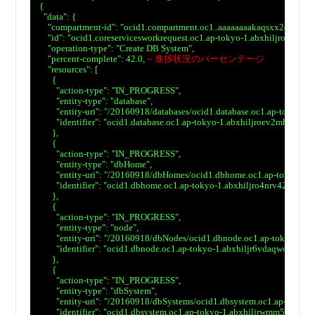
　{

　  "data": {

　    "compartment-id": "ocid1.compartment.oc1..aaaaaaaakaqsxx2qtsdba
　    "id": "ocid1.coreservicesworkrequest.oc1.ap-tokyo-1.abxhiljroa2n
　    "operation-type": "Create DB System",

　    "percent-complete": 42.0, 
-- 進捗状況のパーセンテージ
　    "resources": [

　      {

　        "action-type": "IN_PROGRESS",

　        "entity-type": "database",

　        "entity-uri": "/20160918/databases/ocid1.database.oc1.ap-tok
　        "identifier": "ocid1.database.oc1.ap-tokyo-1.abxhiljroev2mhiu
　      },

　      {

　        "action-type": "IN_PROGRESS",

　        "entity-type": "dbHome",

　        "entity-uri": "/20160918/dbHomes/ocid1.dbhome.oc1.ap-tokyo-
　        "identifier": "ocid1.dbhome.oc1.ap-tokyo-1.abxhiljro4nrv42cjw
　      },

　      {

　        "action-type": "IN_PROGRESS",

　        "entity-type": "node",

　        "entity-uri": "/20160918/dbNodes/ocid1.dbnode.oc1.ap-tokyo
　        "identifier": "ocid1.dbnode.oc1.ap-tokyo-1.abxhiljr6vdaqwo
　      },

　      {

　        "action-type": "IN_PROGRESS",

　        "entity-type": "dbSystem",

　        "entity-uri": "/20160918/dbSystems/ocid1.dbsystem.oc1.ap-to
　        "identifier": "ocid1.dbsystem.oc1.ap-tokyo-1.abxhiljrwmm5uhj