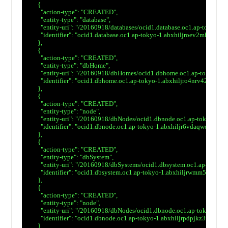
　      {

　        "action-type": "CREATED",

　        "entity-type": "database",

　        "entity-uri": "/20160918/databases/ocid1.database.oc1.ap-tok
　        "identifier": "ocid1.database.oc1.ap-tokyo-1.abxhiljroev2mhiu
　      },

　      {

　        "action-type": "CREATED",

　        "entity-type": "dbHome",

　        "entity-uri": "/20160918/dbHomes/ocid1.dbhome.oc1.ap-tokyo-
　        "identifier": "ocid1.dbhome.oc1.ap-tokyo-1.abxhiljro4nrv42cjw
　      },

　      {

　        "action-type": "CREATED",

　        "entity-type": "node",

　        "entity-uri": "/20160918/dbNodes/ocid1.dbnode.oc1.ap-tokyo
　        "identifier": "ocid1.dbnode.oc1.ap-tokyo-1.abxhiljr6vdaqwo
　      },

　      {

　        "action-type": "CREATED",

　        "entity-type": "dbSystem",

　        "entity-uri": "/20160918/dbSystems/ocid1.dbsystem.oc1.ap-to
　        "identifier": "ocid1.dbsystem.oc1.ap-tokyo-1.abxhiljrwmm5uhj
　      },

　      {

　        "action-type": "CREATED",

　        "entity-type": "node",

　        "entity-uri": "/20160918/dbNodes/ocid1.dbnode.oc1.ap-tokyo-1.
　        "identifier": "ocid1.dbnode.oc1.ap-tokyo-1.abxhiljrpdpjkz3rl6uk
　      }
