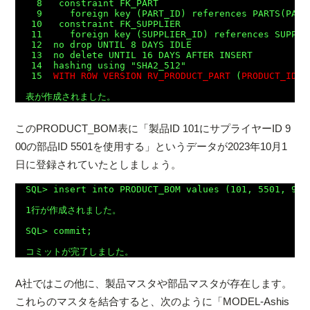
  8   constraint FK_PART

  9     foreign key (PART_ID) references PARTS(PART_
 10   constraint FK_SUPPLIER

 11     foreign key (SUPPLIER_ID) references SUPPLIE
 12  no drop UNTIL 8 DAYS IDLE

 13  no delete UNTIL 16 DAYS AFTER INSERT

 14  hashing using "SHA2_512"

 15  
WITH ROW VERSION RV_PRODUCT_PART
 (
PRODUCT_ID
, 
このPRODUCT_BOM表に「製品ID 101にサプライヤーID 9
00の部品ID 5501を使用する」というデータが2023年10月1
日に登録されていたとしましょう。
SQL> insert into PRODUCT_BOM values (101, 5501, 900,
1行が作成されました。

SQL> commit;

A社ではこの他に、製品マスタや部品マスタが存在します。
これらのマスタを結合すると、次のように「MODEL-Ashis