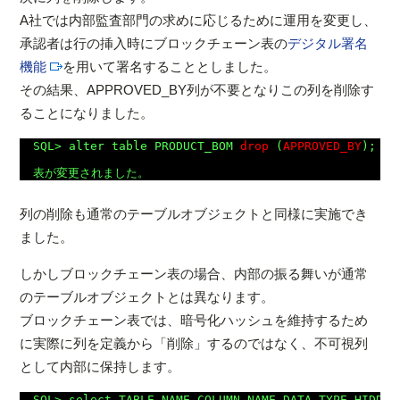
A社では内部監査部門の求めに応じるために運用を変更し、
承認者は行の挿入時にブロックチェーン表の
デジタル署名
機能
を用いて署名することとしました。
その結果、APPROVED_BY列が不要となりこの列を削除す
ることになりました。
SQL> alter table PRODUCT_BOM 
drop
 (
APPROVED_BY
);

列の削除も通常のテーブルオブジェクトと同様に実施でき
ました。
しかしブロックチェーン表の場合、内部の振る舞いが通常
のテーブルオブジェクトとは異なります。
ブロックチェーン表では、暗号化ハッシュを維持するため
に実際に列を定義から「削除」するのではなく、不可視列
として内部に保持します。
SQL> select TABLE_NAME,COLUMN_NAME,DATA_TYPE,HIDDEN_