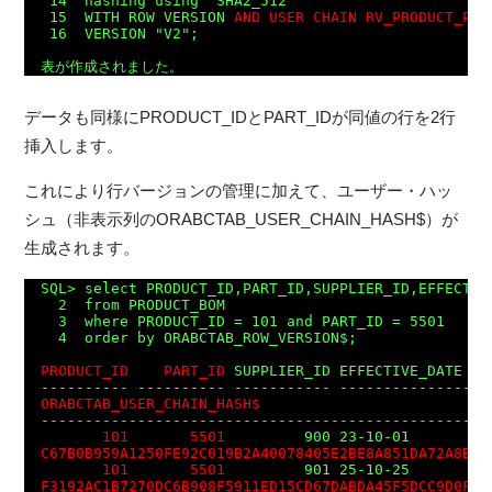
 14  hashing using "SHA2_512"

 15  WITH ROW VERSION 
AND USER CHAIN RV_PRODUCT_PAR
 16  VERSION "V2";

データも同様にPRODUCT_IDとPART_IDが同値の行を2行
挿入します。
これにより行バージョンの管理に加えて、ユーザー・ハッ
シュ（非表示列のORABCTAB_USER_CHAIN_HASH$）が
生成されます。
SQL> select PRODUCT_ID,PART_ID,SUPPLIER_ID,EFFECTIV
  2  from PRODUCT_BOM

  3  where PRODUCT_ID = 101 and PART_ID = 5501

  4  order by ORABCTAB_ROW_VERSION$;

PRODUCT_ID
PART_ID
 SUPPLIER_ID EFFECTIVE_DATE  O
ORABCTAB_USER_CHAIN_HASH$

---------------------------------------------------
101
5501
C67B0B959A1250FE92C019B2A40078405E2BE8A851DA72A8BFD
101
5501
F3192AC1B7270DC6B908F5911ED15CD67DABDA45F5DCC9D0F44