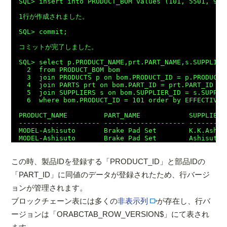
SQL> insert into PRODUCT_BOM values (101, 5501, 901,
1行が作成されました。

SQL> commit;

コミットが完了しました。

SQL> select p.PRODUCT_NAME,prt.PART_NAME,s.SUPPLIER_
  2  from PRODUCT_BOM bom

  3  join PRODUCTS p on bom.PRODUCT_ID = p.PRODUCT_I
  4  join PARTS prt on bom.PART_ID = prt.PART_ID

  5  join SUPPLIERS s on bom.SUPPLIER_ID = s.SUPPLIE
  6  where bom.PRODUCT_ID = 101 order by EFFECTIVE_D
PRODUCT_NAME         PART_NAME            SUPPLIER_
-------------------- -------------------- ---------
MODEL-Ashisuto       Brake Pad Set        K.K.Ashis
この時、製品IDを登録する「PRODUCT_ID」と部品IDの
「PART_ID」に同値のデータが登録されたため、行バージ
ョンが管理されます。
ブロックチェーン表には多くの
非表示列
が存在し、行バ
ージョンは「ORABCTAB_ROW_VERSION$」にて表され