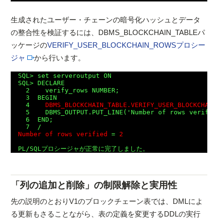
生成されたユーザー・チェーンの暗号化ハッシュとデータ
の整合性を検証するには、DBMS_BLOCKCHAIN_TABLEパ
ッケージの
VERIFY_USER_BLOCKCHAIN_ROWSプロシー
ジャ
から行います。
SQL> set serveroutput ON

SQL> DECLARE

  2    verify_rows NUMBER;

  3  BEGIN

  4    
DBMS_BLOCKCHAIN_TABLE.VERIFY_USER_BLOCKCHAIN
  5    DBMS_OUTPUT.PUT_LINE('Number of rows verified
  6  END;

Number of rows verified
 = 
2
「列の追加と削除」の制限解除と実用性
先の説明のとおりV1のブロックチェーン表では、DMLによ
る更新もさることながら、表の定義を変更するDDLの実行