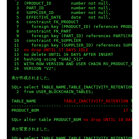
  2  (PRODUCT_ID        number not null,

  3   PART_ID           number not null,

  4   SUPPLIER_ID       number not null,

  5   EFFECTIVE_DATE    date   not null,

  6   constraint FK_PRODUCT

  7     foreign key (PRODUCT_ID) references PRODUCTS
  8   constraint FK_PART

  9     foreign key (PART_ID) references PARTS(PART_
 10   constraint FK_SUPPLIER

 11     foreign key (SUPPLIER_ID) references SUPPLIE
 12  
no drop UNTIL 17 DAYS IDLE
 13  no delete UNTIL 16 DAYS AFTER INSERT

 14  hashing using "SHA2_512"

 15  WITH ROW VERSION AND USER CHAIN RV_PRODUCT_PART
 16  VERSION "V2";

表が作成されました。

SQL> select TABLE_NAME,TABLE_INACTIVITY_RETENTION,TA
  2  from USER_BLOCKCHAIN_TABLES;

TABLE_NAME           
TABLE_INACTIVITY_RETENTION
 TAB
-------------------- -------------------------- ----
PRODUCT_BOM                                  
17
 V2

SQL> alter table PRODUCT_BOM 
no drop UNTIL 18 DAYS 
表が変更されました。

SQL> select TABLE_NAME,TABLE_INACTIVITY_RETENTION,TA