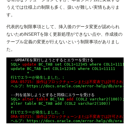
うえでは仕様上の制限も多く、扱いが難しい実情もありま
す。
代表的な制限事項として、挿入後のデータ変更が認められ
ないためINSERTを除く更新処理ができない点や、作成後の
テーブル定義の変更が行えないという制限事項がありまし
た。
--UPDATEを実行しようとするとエラーを受ける

SQL> 
update
 BC_TAB set COL1=12345 where COL1=11111;

update BC_TAB set COL1=12345 where COL1=11111

       *

ORA-05715: 操作はブロックチェーンまたは不変表では許可されて

ヘルプ: https://docs.oracle.com/error-help/db/ora-057
--列を追加しようとすると同様にエラーを受ける

SQL> 
alter table
 BC_TAB 
add
 (COL2 varchar2(100));

alter table BC_TAB add (COL2 varchar2(100))

*

ORA-05715: 操作はブロックチェーンまたは不変表では許可されて