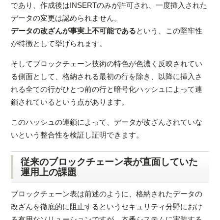
であり、作成後はINSERTのみが許可され、一度挿入された
データの変更は認められません。
データの改ざんが事実上不可能である
という、この堅牢性
が特徴として挙げられます。
そしてブロックチェーン技術の特色が色濃く反映されてい
る側面として、格納される最初の行を除き、以降に挿入さ
れる全ての行がひとつ前の行と暗号化ハッシュによって連
鎖されているという点があります。
このハッシュの連鎖によって、データが改ざんされていな
いという整合性を検証し証明できます。
従来のブロックチェーン表が直面していた
運用上の課題
ブロックチェーン表は前述のように、格納されたデータの
改ざんを徹底的に阻止するというセキュリティ分野におけ
る有用なソリューションですが、本番システムに実装する