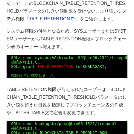
そこで、このBLOCKCHAIN_TABLE_RETENTION_THRES
HOLDパラメータのしきい値制限を受けない、より強いシス
テム権限「
TABLE RETENTION
」をご紹介します。
システム権限の付与となるため、SYSユーザーまたはSYST
EMユーザーからTABLE RETENTION権限をブロックチェー
ン表のオーナーへ与えます。
SQL> conn system/AAshisuto--99@Lin96:1521/freepdb1

接続されました。

SQL> grant 
TABLE RETENTION
 to KNAKAGAKI;

TABLE RETENTION権限が与えられたユーザーは、BLOCK
CHAIN_TABLE_RETENTION_THRESHOLDパラメータのし
きい値を超えた日数を指定してブロックチェーン表の作成
や、ALTER TABLE文で定義を変更できます。
SQL> conn knakagaki/pass@Lin96:1521/freepdb1

接続されました。

SQL> create BLOCKCHAIN TABLE PRODUCT_BOM
