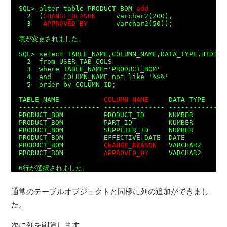
SQL> alter table PRODUCT_BOM 
add
  2  (
CHANGE_REASON
     varchar2(200),

  3   
APPROVED_BY
       varchar2(50));

表が変更されました。

SQL> select TABLE_NAME,COLUMN_NAME,DATA_TYPE,HIDDEN_
  2  from USER_TAB_COLS

  3  where TABLE_NAME='PRODUCT_BOM'

  4  and   COLUMN_NAME not like '%$%'

  5  order by COLUMN_ID;

TABLE_NAME           
COLUMN_NAME
     DATA_TYPE     
-------------------- --------------- --------------
PRODUCT_BOM          PRODUCT_ID      NUMBER         
PRODUCT_BOM          PART_ID         NUMBER         
PRODUCT_BOM          SUPPLIER_ID     NUMBER         
PRODUCT_BOM          EFFECTIVE_DATE  DATE           
PRODUCT_BOM          
CHANGE_REASON
   VARCHAR2      
PRODUCT_BOM          
APPROVED_BY
     VARCHAR2      
通常のテーブルオブジェクトと同様に列の追加ができまし
た。
次に列を削除します。