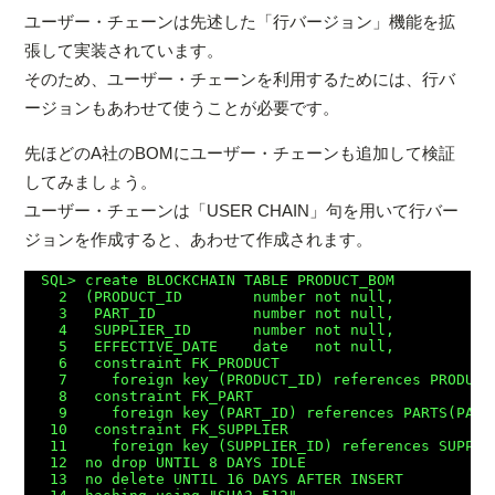
ユーザー・チェーンは先述した「行バージョン」機能を拡
張して実装されています。
そのため、ユーザー・チェーンを利用するためには、行バ
ージョンもあわせて使うことが必要です。
先ほどのA社のBOMにユーザー・チェーンも追加して検証
してみましょう。
ユーザー・チェーンは「USER CHAIN」句を用いて行バー
ジョンを作成すると、あわせて作成されます。
SQL> create BLOCKCHAIN TABLE PRODUCT_BOM

  2  (PRODUCT_ID        number not null,

  3   PART_ID           number not null,

  4   SUPPLIER_ID       number not null,

  5   EFFECTIVE_DATE    date   not null,

  6   constraint FK_PRODUCT

  7     foreign key (PRODUCT_ID) references PRODUCTS
  8   constraint FK_PART

  9     foreign key (PART_ID) references PARTS(PART_
 10   constraint FK_SUPPLIER

 11     foreign key (SUPPLIER_ID) references SUPPLIE
 12  no drop UNTIL 8 DAYS IDLE

 13  no delete UNTIL 16 DAYS AFTER INSERT
