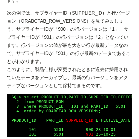
ます。
次の例では、サプライヤーID（SUPPLIER_ID）と行バージ
ョン（ORABCTAB_ROW_VERSION$）を見てみましょ
う。サプライヤーIDが「900」の行バージョンは「1」、サ
プライヤーIDが「901」の行バージョンは「2」となってい
ます。行バージョンの値が最も大きい行が最新データなの
で、サプライヤーIDが「901」の行が最新のデータであるこ
とがわかります。
このように、製品仕様が変更されたときに過去に採用され
ていたデータをアーカイブし、最新の行バージョンをアク
ティブなバージョンとして保持できるのです。
SQL> select PRODUCT_ID,PART_ID,SUPPLIER_ID,EFFECTIV
  2  from PRODUCT_BOM

  3  where PRODUCT_ID = 101 and PART_ID = 5501

  4  order by ORABCTAB_ROW_VERSION$;

PRODUCT_ID    PART_ID 
SUPPLIER_ID
 EFFECTIVE_DATE  
O
---------- ---------- ----------- --------------- --
       101       5501         900 23-10-01          
       101       5501         
901
 25-10-25         