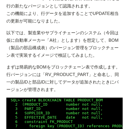
行の新たなバージョンとして認識されます。
この機能により、行データを追加することでUPDATE相当
の更新が可能になりました。
以下では、製造業やサプライチェーンのシステム（今回は
仮に自動車メーカー「A社」とします）を想定して、BOM
（製品の部品構成表）のバージョン管理をブロックチェー
ン表で実装するイメージで検証してみました。
まずは簡易的なBOMをブロックチェーン表で作成します。
行バージョンには「RV_PRODUCT_PART」と命名し、同
一の製品IDと部品IDに対してデータが追加されたときにバ
ージョンが管理されます。
SQL> create BLOCKCHAIN TABLE PRODUCT_BOM

  2  (PRODUCT_ID        number not null,

  3   PART_ID           number not null,

  4   SUPPLIER_ID       number not null,

  5   EFFECTIVE_DATE    date   not null,

  6   constraint FK_PRODUCT

  7     foreign key (PRODUCT_ID) references PRODUCTS