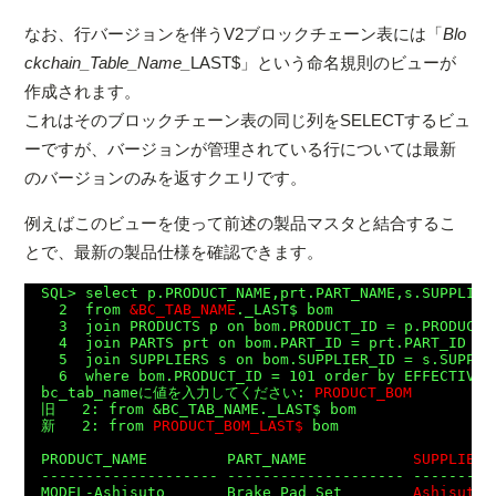
なお、行バージョンを伴うV2ブロックチェーン表には「
Blo
ckchain_Table_Name_
LAST$」という命名規則のビューが
作成されます。
これはそのブロックチェーン表の同じ列をSELECTするビュ
ーですが、バージョンが管理されている行については最新
のバージョンのみを返すクエリです。
例えばこのビューを使って前述の製品マスタと結合するこ
とで、最新の製品仕様を確認できます。
SQL> select p.PRODUCT_NAME,prt.PART_NAME,s.SUPPLIER_
  2  from 
&BC_TAB_NAME
._LAST$ bom

  3  join PRODUCTS p on bom.PRODUCT_ID = p.PRODUCT_I
  4  join PARTS prt on bom.PART_ID = prt.PART_ID

  5  join SUPPLIERS s on bom.SUPPLIER_ID = s.SUPPLIE
  6  where bom.PRODUCT_ID = 101 order by EFFECTIVE_D
bc_tab_nameに値を入力してください: 
PRODUCT_BOM
旧   2: from &BC_TAB_NAME._LAST$ bom

新   2: from 
PRODUCT_BOM_LAST$
 bom

PRODUCT_NAME         PART_NAME            
SUPPLIER_
-------------------- -------------------- ---------
MODEL-Ashisuto       Brake Pad Set        
Ashisuto 