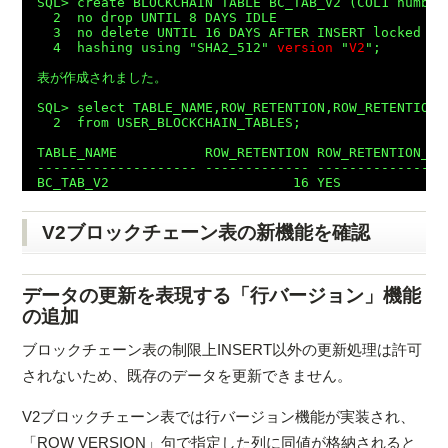
SQL> create BLOCKCHAIN TABLE BC_TAB_V2 (COL1 number)
  2  no drop UNTIL 8 DAYS IDLE

  3  no delete UNTIL 16 DAYS AFTER INSERT locked

  4  hashing using "SHA2_512" 
version
 "
V2
";

表が作成されました。

SQL> select TABLE_NAME,ROW_RETENTION,ROW_RETENTION_
  2  from USER_BLOCKCHAIN_TABLES;

TABLE_NAME           ROW_RETENTION ROW_RETENTION_LO
-------------------- ------------- ----------------
V2ブロックチェーン表の新機能を確認
データの更新を表現する「行バージョン」機能
の追加
ブロックチェーン表の制限上INSERT以外の更新処理は許可
されないため、既存のデータを更新できません。
V2ブロックチェーン表では行バージョン機能が実装され、
「ROW VERSION」句で指定した列に同値が格納されると