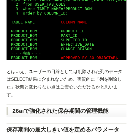
  2  from USER_TAB_COLS

  3  where TABLE_NAME='PRODUCT_BOM'

  4  order by COLUMN_ID;

TABLE_NAME           
COLUMN_NAME
                   
-------------------- ------------------------------
PRODUCT_BOM          PRODUCT_ID                    
PRODUCT_BOM          PART_ID                       
PRODUCT_BOM          SUPPLIER_ID                   
PRODUCT_BOM          EFFECTIVE_DATE                
PRODUCT_BOM          CHANGE_REASON                 
・・・省略・・・

PRODUCT_BOM          
APPROVED_BY_30_ORABCTAB$
      
とはいえ、ユーザーの目線としては削除された列のデータ
はSELECT結果に含まれないため、実質的に「列を削除し
た」状態と変わりない点はご安心いただけるかと思いま
す。
26aiで強化された保存期間の管理機能
保存期間の最大しきい値を定めるパラメータ