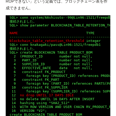
ROPできない」という定義では、ブロックチェーン表を作
成できません。
SQL> conn system/AAshisuto--99@Lin96:1521/freepdb1

接続されました。

SQL> show parameter BLOCKCHAIN_TABLE_RETENTION_THRES
NAME
                                 TYPE          
blockchain_table_retention_threshold
 integer       
SQL> conn knakagaki/pass@Lin96:1521/freepdb1

接続されました。

SQL> create BLOCKCHAIN TABLE PRODUCT_BOM

  2  (PRODUCT_ID        number not null,

  3   PART_ID           number not null,

  4   SUPPLIER_ID       number not null,

  5   EFFECTIVE_DATE    date   not null,

  6   constraint FK_PRODUCT

  7     foreign key (PRODUCT_ID) references PRODUCTS
  8   constraint FK_PART

  9     foreign key (PART_ID) references PARTS(PART_
 10   constraint FK_SUPPLIER

 11     foreign key (SUPPLIER_ID) references SUPPLIE
 12  
no drop UNTIL 17 DAYS IDLE
 13  no delete UNTIL 16 DAYS AFTER INSERT

 14  hashing using "SHA2_512"

 15  WITH ROW VERSION AND USER CHAIN RV_PRODUCT_PART
 16  VERSION "V2";

create BLOCKCHAIN TABLE PRODUCT_BOM
