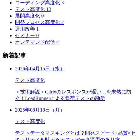
コーディング高度化
3
テスト高度化
12
展開高度化
0
開発プロセス高度化
2
運用改善
1
セミナー
0
オンデマンド配信
4
新着記事
2026年04月15日（水）
テスト高度化
＜技術解説＞Citrixのレスポンスが遅い…を未然に防
ぐ！LoadRunnerによる負荷テストの勘所
2025年08月18日（月）
テスト高度化
テストデータマスキングとは？開発スピード×品質×セ
キュリティを叶えるテストデータ運用のあり方