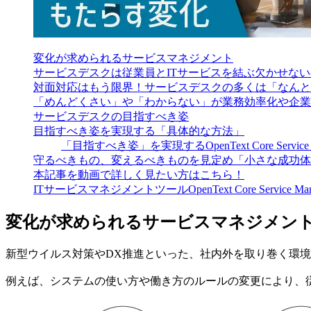
変化が求められるサービスマネジメント
サービスデスクは従業員とITサービスを結ぶ欠かせな
対面対応はもう限界！サービスデスクの多くは「なんと
「めんどくさい」や「わからない」が業務効率化や企業
サービスデスクの目指すべき姿
目指すべき姿を実現する「具体的な方法」
「目指すべき姿」を実現するOpenText Core Servic
守るべきもの、変えるべきものを見定め「小さな成功体
本記事を動画で詳しく見たい方はこちら！
ITサービスマネジメントツールOpenText Core Service 
変化が求められるサービスマネジメン
新型ウイルス対策やDX推進といった、社内外を取り巻く環
例えば、システムの使い方や働き方のルールの変更により、