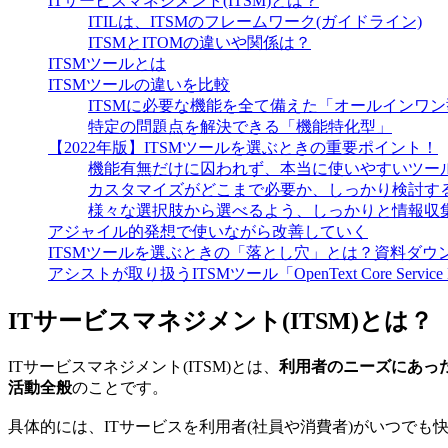
ITサービスマネジメント(ITSM)とは？
ITILは、ITSMのフレームワーク(ガイドライン)
ITSMとITOMの違いや関係は？
ITSMツールとは
ITSMツールの違いを比較
ITSMに必要な機能を全て備えた「オールインワン
特定の問題点を解決できる「機能特化型」
【2022年版】ITSMツールを選ぶときの重要ポイント！
機能有無だけに囚われず、本当に使いやすいツー
カスタマイズがどこまで必要か、しっかり検討す
様々な選択肢から選べるよう、しっかりと情報収
アジャイル的発想で使いながら改善していく
ITSMツールを選ぶときの「落とし穴」とは？資料ダウ
アシストが取り扱うITSMツール「OpenText Core Service M
ITサービスマネジメント(ITSM)とは？
ITサービスマネジメント(ITSM)とは、
利用者のニーズにあっ
活動全般
のことです。
具体的には、ITサービスを利用者(社員や消費者)がいつで