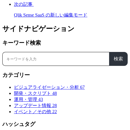
次の記事
Qlik Sense SaaS の新しい編集モード
サイドナビゲーション
キーワード検索
検索
カテゴリー
ビジュアライゼーション・分析
67
開発・スクリプト
48
運用・管理
43
アップデート情報
28
イベント／その他
22
ハッシュタグ