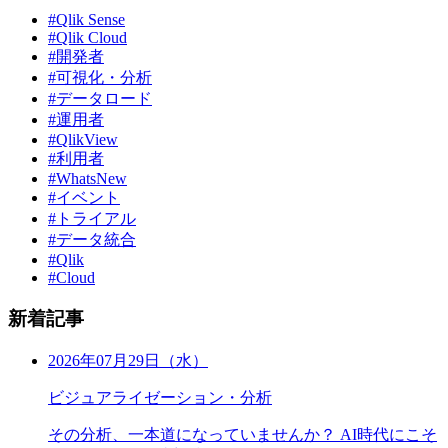
#Qlik Sense
#Qlik Cloud
#開発者
#可視化・分析
#データロード
#運用者
#QlikView
#利用者
#WhatsNew
#イベント
#トライアル
#データ統合
#Qlik
#Cloud
新着記事
2026年07月29日（水）
ビジュアライゼーション・分析
その分析、一本道になっていませんか？ AI時代にこそ