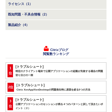
ライセンス（1）
既知問題・不具合情報（2）
製品紹介（4）
Citrixブログ
閲覧数ランキング
[トラブルシュート]
1
特定のクライアント端末で公開アプリケーションの起動が失敗する場合の問題
位
切り分けの一例
[トラブルシュート]
2位
Citrix XenApp/XenDesktopの問題発生時に原因を絞る5つの方法
[トラブルシュート]
3
公開アプリケーションのセッションが残る４つのパターンと試して頂きたいポ
位
イント（２）