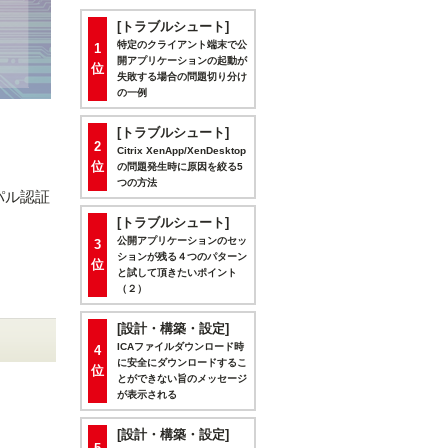
[トラブルシュート]
特定のクライアント端末で公
1
開アプリケーションの起動が
位
失敗する場合の問題切り分け
の一例
[トラブルシュート]
2
Citrix XenApp/XenDesktop
位
の問題発生時に原因を絞る5
つの方法
シパル認証
[トラブルシュート]
公開アプリケーションのセッ
3
ションが残る４つのパターン
位
。
と試して頂きたいポイント
（２）
[設計・構築・設定]
ICAファイルダウンロード時
4
に安全にダウンロードするこ
位
とができない旨のメッセージ
が表示される
[設計・構築・設定]