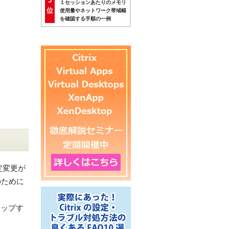
5
１セッションあたりのメモリ
位
使用量やネットワーク帯域幅
を確認する手順の一例
設定変更が
のために
キップす