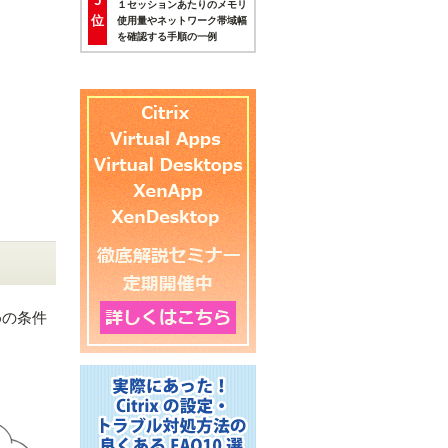
5
１セッションあたりのメモリ
位
使用量やネットワーク帯域幅
を確認する手順の一例
ための条件