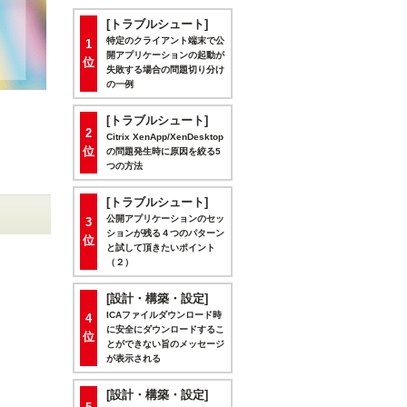
[トラブルシュート]
特定のクライアント端末で公
1
開アプリケーションの起動が
位
失敗する場合の問題切り分け
の一例
[トラブルシュート]
2
Citrix XenApp/XenDesktop
位
の問題発生時に原因を絞る5
つの方法
[トラブルシュート]
公開アプリケーションのセッ
3
ションが残る４つのパターン
位
と試して頂きたいポイント
（２）
[設計・構築・設定]
ICAファイルダウンロード時
4
に安全にダウンロードするこ
位
とができない旨のメッセージ
が表示される
[設計・構築・設定]