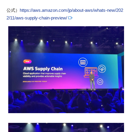
公式）
https://aws.amazon.com/jp/about-aws/whats-new/202
2/11/aws-supply-chain-preview/