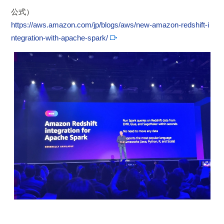
公式）
https://aws.amazon.com/jp/blogs/aws/new-amazon-redshift-i
ntegration-with-apache-spark/