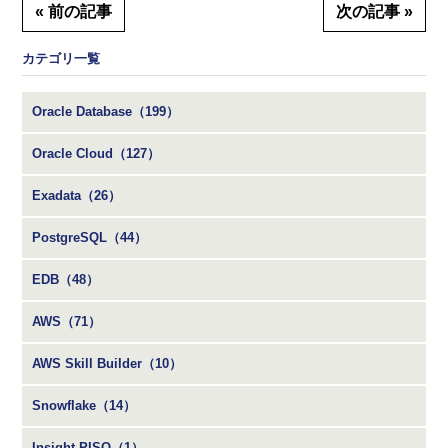
« 前の記事
次の記事 »
カテゴリ一覧
Oracle Database（199）
Oracle Cloud（127）
Exadata（26）
PostgreSQL（44）
EDB（48）
AWS（71）
AWS Skill Builder（10）
Snowflake（14）
Insight PISO（1）