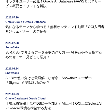
オラクルユーザー必見！Oracle AI Database@AWSとは？サー
ビス概要とメリットを解説
2026.07.10
Oracle Cloud / Oracle Database
気になるテーマから学べる！無料オンデマンド動画「OCI入門者
向けウェビナー」のご紹介
2026.07.08
Snowflake
SoRとSoIで考えるデータ基盤の作り方 ― AI Readyを目指すた
めのセミナー見どころ紹介！
2026.06.24
Snowflake
AI×BIの使い分けと最適解 - なぜ今、Snowflakeユーザーに
「Sigma」が選ばれるのか？ -
2026.06.23
Oracle Database / Oracle Cloud
【環境構築編】既存DBに手を加えずAI活用！OCI上にSelect AI
× Sidecar環境を構築する方法