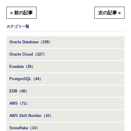
« 前の記事
次の記事 »
カテゴリ一覧
Oracle Database（199）
Oracle Cloud（127）
Exadata（26）
PostgreSQL（44）
EDB（48）
AWS（71）
AWS Skill Builder（10）
Snowflake（14）