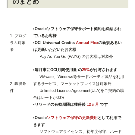
のまとめ
•Oracleソフトウェア保守サポート契約を締結され
1. プログ
ているお客様
ラム対象
•OCI Universal Credits
Annual Flex
の新規あるい
者
は更新いただいたお客様
- Pay As You Go (PAYG) のお客様は対象外
•毎月末にOCI月間使用量 の
25%
が付与されます
- VMware、Windows等サードパーティ製品を利用
2. 獲得条
するサービス、マーケットプレイスは対象外
件
- Unlimited License Agreement(ULA)をご契約の場
合はレートが33%
•リワードの有効期限は獲得後
12ヵ月
です
•Oracle
ソフトウェア保守の更新費用
として利用で
きます
- ソフトウェアライセンス、初年度保守、ハード