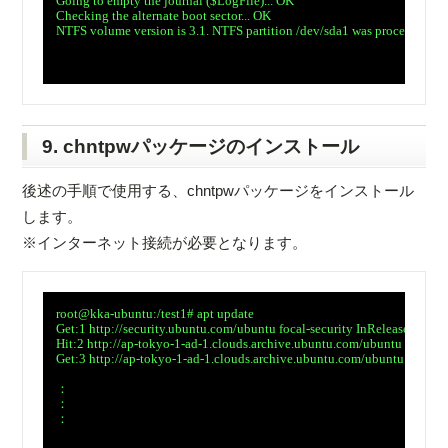
　Going to empty the journal ($LogFile)... OK

　Checking the alternate boot sector... OK

　NTFS volume version is 3.1. NTFS partition /dev/sda1 was processed succ
9. chntpwパッケージのインストール
後述の手順で使用する、chntpwパッケージをインストール
します。
※インターネット接続が必要となります。
　root@kka-ubuntu:/test1# apt update

　Get:1 http://security.ubuntu.com/ubuntu focal-security InRelease [107 k
　Hit:2 http://ap-tokyo-1-ad-1.clouds.archive.ubuntu.com/ubuntu focal In
　Get:3 http://ap-tokyo-1-ad-1.clouds.archive.ubuntu.com/ubuntu focal-up
　：

　：

　：
