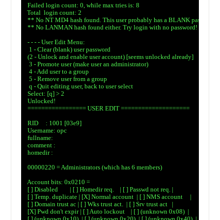
　Failed login count: 0, while max tries is: 8

　Total  login count: 2

　** No NT MD4 hash found. This user probably has a BLANK password!

　** No LANMAN hash found either. Try login with no password!

　- - - - User Edit Menu:

　 1 - Clear (blank) user password

　(2 - Unlock and enable user account) [seems unlocked already]

　 3 - Promote user (make user an administrator)

　 4 - Add user to a group

　 5 - Remove user from a group

　 q - Quit editing user, back to user select

　Select: [q] > 2

　Unlocked!

　================= USER EDIT ====================

　RID     : 1001 [03e9]

　Username: opc

　fullname:

　comment :

　homedir :

　00000220 = Administrators (which has 6 members)

　Account bits: 0x0210 =

　[ ] Disabled        | [ ] Homedir req.    | [ ] Passwd not req. |

　[ ] Temp. duplicate | [X] Normal account  | [ ] NMS account     |

　[ ] Domain trust ac | [ ] Wks trust act.  | [ ] Srv trust act   |

　[X] Pwd don't expir | [ ] Auto lockout    | [ ] (unknown 0x08)  |

　[ ] (unknown 0x10)  | [ ] (unknown 0x20)  | [ ] (unknown 0x40)  |
