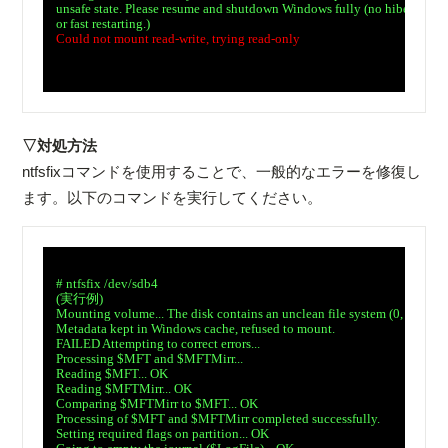
　unsafe state. Please resume and shutdown Windows fully (no hibernation
　or fast restarting.)

Could not mount read-write, trying read-only
▽対処方法
ntfsfixコマンドを使用することで、一般的なエラーを修復し
ます。以下のコマンドを実行してください。
　# ntfsfix /dev/sdb4

　(実行例)

　Mounting volume... The disk contains an unclean file system (0, 0). 

　Metadata kept in Windows cache, refused to mount.

　FAILED Attempting to correct errors... 

　Processing $MFT and $MFTMirr... 

　Reading $MFT... OK 

　Reading $MFTMirr... OK

　Comparing $MFTMirr to $MFT... OK

　Processing of $MFT and $MFTMirr completed successfully.

　Setting required flags on partition... OK
