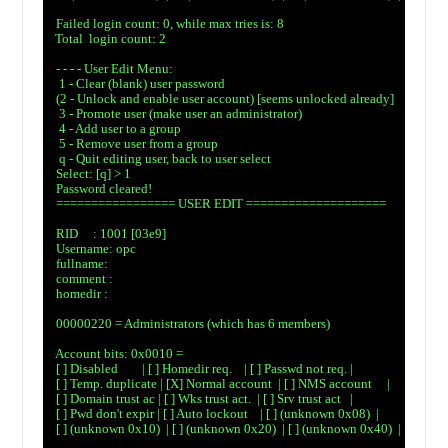
　Failed login count: 0, while max tries is: 8

　Total  login count: 2

　- - - - User Edit Menu:

　 1 - Clear (blank) user password

　(2 - Unlock and enable user account) [seems unlocked already]

　 3 - Promote user (make user an administrator)

　 4 - Add user to a group

　 5 - Remove user from a group

　 q - Quit editing user, back to user select

　Select: [q] > 1

　Password cleared!

　================= USER EDIT ====================

　RID     : 1001 [03e9]

　Username: opc

　fullname:

　comment :

　homedir :

　00000220 = Administrators (which has 6 members)

　Account bits: 0x0010 =

　[ ] Disabled        | [ ] Homedir req.    | [ ] Passwd not req. |

　[ ] Temp. duplicate | [X] Normal account  | [ ] NMS account     |

　[ ] Domain trust ac | [ ] Wks trust act.  | [ ] Srv trust act   |

　[ ] Pwd don't expir | [ ] Auto lockout    | [ ] (unknown 0x08)  |

　[ ] (unknown 0x10)  | [ ] (unknown 0x20)  | [ ] (unknown 0x40)  |
