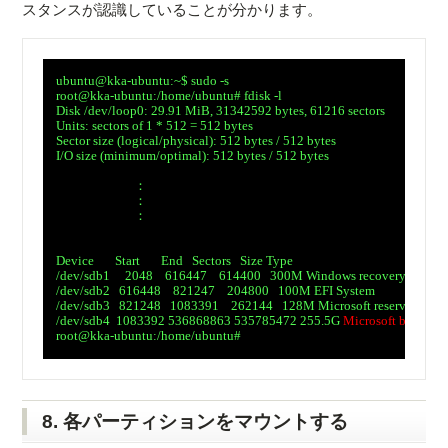
スタンスが認識していることが分かります。
　ubuntu@kka-ubuntu:~$ sudo -s

　root@kka-ubuntu:/home/ubuntu# fdisk -l

　Disk /dev/loop0: 29.91 MiB, 31342592 bytes, 61216 sectors

　Units: sectors of 1 * 512 = 512 bytes

　Sector size (logical/physical): 512 bytes / 512 bytes

　I/O size (minimum/optimal): 512 bytes / 512 bytes

　　　　　　　：

　　　　　　　：

　　　　　　　：

　Device       Start       End   Sectors   Size Type

　/dev/sdb1     2048    616447    614400   300M Windows recovery enviro
　/dev/sdb2   616448    821247    204800   100M EFI System

　/dev/sdb3   821248   1083391    262144   128M Microsoft reserved

　/dev/sdb4  1083392 536868863 535785472 255.5G 
Microsoft basic dat
　root@kka-ubuntu:/home/ubuntu#

8. 各パーティションをマウントする