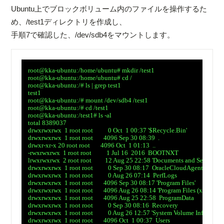
Ubuntu上でブロックボリューム内のファイルを操作するた
め、/test1ディレクトリを作成し、
手順7で確認した、/dev/sdb4をマウントします。
　root@kka-ubuntu:/home/ubuntu# mkdir /test1

　root@kka-ubuntu:/home/ubuntu# cd /

　root@kka-ubuntu:/# ls | grep test1

　test1

　root@kka-ubuntu:/# mount /dev/sdb4 /test1

　root@kka-ubuntu:/# cd /test1

　root@kka-ubuntu:/test1# ls -al

　total 8389037

　drwxrwxrwx  1 root root          0 Oct  1 00:37 '$Recycle.Bin'

　drwxrwxrwx  1 root root       4096 Sep 30 08:39  .

　drwxr-xr-x 20 root root       4096 Oct  1 01:13  ..

　-rwxrwxrwx  1 root root          1 Jul 16  2016  BOOTNXT

　lrwxrwxrwx  2 root root         12 Aug 25 22:58 'Documents and Settings' ->
　drwxrwxrwx  1 root root          0 Sep 30 08:17  OracleCloudAgent

　drwxrwxrwx  1 root root          0 Aug 26 07:14  PerfLogs

　drwxrwxrwx  1 root root       4096 Sep 30 08:17 'Program Files'

　drwxrwxrwx  1 root root       4096 Aug 26 08:14 'Program Files (x86)'

　drwxrwxrwx  1 root root       4096 Aug 25 22:58  ProgramData

　drwxrwxrwx  1 root root          0 Sep 30 08:16  Recovery

　drwxrwxrwx  1 root root          0 Aug 26 12:57 'System Volume Information
　drwxrwxrwx  1 root root       4096 Oct  1 00:37  Users
