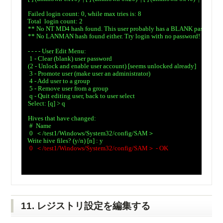
　Failed login count: 0, while max tries is: 8

　Total  login count: 2

　** No NT MD4 hash found. This user probably has a BLANK password!

　** No LANMAN hash found either. Try login with no password!

　- - - - User Edit Menu:

　 1 - Clear (blank) user password

　(2 - Unlock and enable user account) [seems unlocked already]

　 3 - Promote user (make user an administrator)

　 4 - Add user to a group

　 5 - Remove user from a group

　 q - Quit editing user, back to user select

　Select: [q] > q

　Hives that have changed:

　 #  Name

　 0  ＜/test1/Windows/System32/config/SAM＞

　 0  ＜/test1/Windows/System32/config/SAM＞ - OK
11. レジストリ設定を編集する