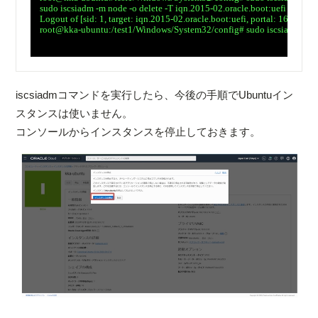
　sudo iscsiadm -m node -o delete -T iqn.2015-02.oracle.boot:uefi -p 169.25
　Logout of [sid: 1, target: iqn.2015-02.oracle.boot:uefi, portal: 169.254.2.
　root@kka-ubuntu:/test1/Windows/System32/config# sudo iscsiadm -m node
iscsiadmコマンドを実行したら、今後の手順でUbuntuイン
スタンスは使いません。
コンソールからインスタンスを停止しておきます。