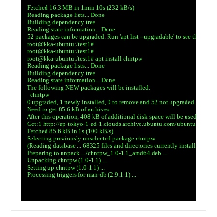
　Fetched 16.3 MB in 1min 10s (232 kB/s)

　Reading package lists... Done

　Building dependency tree

　Reading state information... Done

　52 packages can be upgraded. Run 'apt list --upgradable' to see them.

　root@kka-ubuntu:/test1#

　root@kka-ubuntu:/test1#

　root@kka-ubuntu:/test1# apt install chntpw

　Reading package lists... Done

　Building dependency tree

　Reading state information... Done

　The following NEW packages will be installed:

　  chntpw

　0 upgraded, 1 newly installed, 0 to remove and 52 not upgraded.

　Need to get 85.6 kB of archives.

　After this operation, 408 kB of additional disk space will be used.

　Get:1 http://ap-tokyo-1-ad-1.clouds.archive.ubuntu.com/ubuntu focal/u
　Fetched 85.6 kB in 1s (100 kB/s)

　Selecting previously unselected package chntpw.

　(Reading database ... 68325 files and directories currently installed.)

　Preparing to unpack .../chntpw_1.0-1.1_amd64.deb ...

　Unpacking chntpw (1.0-1.1) ...

　Setting up chntpw (1.0-1.1) ...

　Processing triggers for man-db (2.9.1-1) ...
