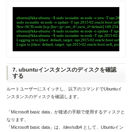
　ubuntu@kka-ubuntu:~$ sudo iscsiadm -m node -o new -T iqn.2015-02.ora
　sudo iscsiadm -m node -o update -T iqn.2015-02.oracle.boot:uefi -n node.
　New iSCSI node [tcp:[hw=,ip=,net_if=,iscsi_if=default] 169.254.2.2,3260
　ubuntu@kka-ubuntu:~$ sudo iscsiadm -m node -o update -T iqn.2015-02.or
　ubuntu@kka-ubuntu:~$ sudo iscsiadm -m node -T iqn.2015-02.oracle.boot
　Logging in to [iface: default, target: iqn.2015-02.oracle.boot:uefi, portal
　Login to [iface: default, target: iqn.2015-02.oracle.boot:uefi, portal: 1
7. ubuntuインスタンスのディスクを確認
する
ルートユーザーにスイッチし、以下のコマンドでUbuntuイ
ンスタンスのディスクを確認します。
「Microsoft basic data」が後述の手順で使用するディスクと
なります。
「Microsoft basic data」は、/dev/sdb4 として、Ubuntuイン