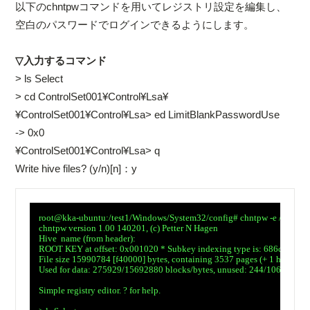
以下のchntpwコマンドを用いてレジストリ設定を編集し、
空白のパスワードでログインできるようにします。
▽入力するコマンド
> ls Select
> cd ControlSet001¥Control¥Lsa¥
¥ControlSet001¥Control¥Lsa> ed LimitBlankPasswordUse
-> 0x0
¥ControlSet001¥Control¥Lsa> q
Write hive files? (y/n)[n]：y
　root@kka-ubuntu:/test1/Windows/System32/config# chntpw -e /test1
　chntpw version 1.00 140201, (c) Petter N Hagen

　Hive  name (from header): 
　ROOT KEY at offset: 0x001020 * Subkey indexing type is: 686c 
　File size 15990784 [f40000] bytes, containing 3537 pages (+ 1 headerpa
　Used for data: 275929/15692880 blocks/bytes, unused: 244/106896 bloc
　Simple registry editor. ? for help.
