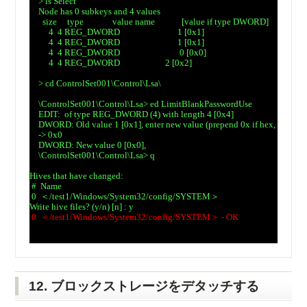
　> ls Select

　Node has 0 subkeys and 4 values

　  size     type              value name             [value if type DWORD]

　     4  4 REG_DWORD          
                  1 [0x1]

　     4  4 REG_DWORD          
                  1 [0x1]

　     4  4 REG_DWORD          
                   0 [0x0]

　     4  4 REG_DWORD          
            2 [0x2]

　> cd ControlSet001\Control\Lsa\

　\ControlSet001\Control\Lsa> ed LimitBlankPasswordUse

　EDIT: 
 of type REG_DWORD (4) with length 4 [0x4]

　DWORD: Old value 1 [0x1], enter new value (prepend 0x if hex, empty to
　-> 0x0

　DWORD: New value 0 [0x0],

　\ControlSet001\Control\Lsa> q

Hives that have changed:

 #  Name

 0  ＜/test1/Windows/System32/config/SYSTEM＞

 0  ＜/test1/Windows/System32/config/SYSTEM＞ - OK
12. ブロックストレージをデタッチする