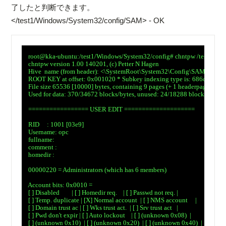
了したと判断できます。
</test1/Windows/System32/config/SAM> - OK
　root@kka-ubuntu:/test1/Windows/System32/config# chntpw /test1/Win
　chntpw version 1.00 140201, (c) Petter N Hagen

　Hive  name (from header): <\SystemRoot\System32\Config\SAM>

　ROOT KEY at offset: 0x001020 * Subkey indexing type is: 686c 
　File size 65536 [10000] bytes, containing 9 pages (+ 1 headerpage)

　Used for data: 370/34672 blocks/bytes, unused: 24/18288 blocks/bytes.

　================= USER EDIT ====================

　RID     : 1001 [03e9]

　Username: opc

　fullname:

　comment :

　homedir :

　00000220 = Administrators (which has 6 members)

　Account bits: 0x0010 =

　[ ] Disabled        | [ ] Homedir req.    | [ ] Passwd not req. |

　[ ] Temp. duplicate | [X] Normal account  | [ ] NMS account     |

　[ ] Domain trust ac | [ ] Wks trust act.  | [ ] Srv trust act   |

　[ ] Pwd don't expir | [ ] Auto lockout    | [ ] (unknown 0x08)  |

　[ ] (unknown 0x10)  | [ ] (unknown 0x20)  | [ ] (unknown 0x40)  |
