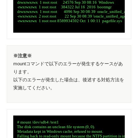
　drwxrwxrwx  1 root root      24576 Sep 30 08:16  Windows

　-rwxrwxrwx  1 root root     384322 Jul 16  2016  bootmgr

　drwxrwxrwx  1 root root       4096 Sep 30 08:39  oracle_unified_agent

　-rwxrwxrwx  2 root root         22 Sep 30 08:39 'oracle_unified_agent.20
　-rwxrwxrwx  1 root root 8589934592 Oct  1 00:11  pagefile.sys

※注意※
mountコマンドで以下のエラーが発生するケースがあ
ります。
以下のエラーが発生した場合は、後述する対処方法を
実施してください。
　# mount /dev/sdb4 /test1

　The disk contains an unclean file system (0, 0).

　Metadata kept in Windows cache, refused to mount.

　Falling back to read-only mount because the NTFS partition is in an
