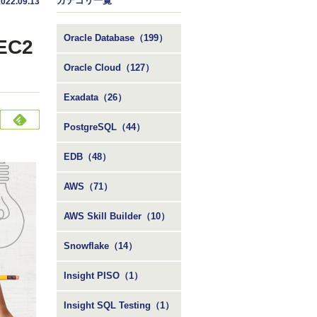
カテゴリ一覧
2022.09.13
Oracle Database（199）
EC2
Oracle Cloud（127）
Exadata（26）
PostgreSQL（44）
EDB（48）
AWS（71）
AWS Skill Builder（10）
Snowflake（14）
Insight PISO（1）
Insight SQL Testing（1）