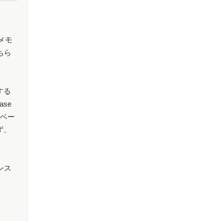
メモ
ちら
する
se
をベー
ず、
ンス