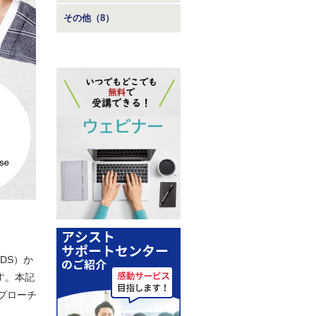
その他（8）
下RDS）か
ます。本記
プローチ