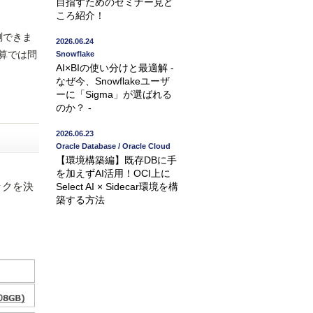
目指すためのセミナー見ど
ころ紹介！
測できま
2026.06.24
計算では問
Snowflake
AI×BIの使い分けと最適解 -
なぜ今、Snowflakeユーザ
ーに「Sigma」が選ばれる
のか？ -
2026.06.23
Oracle Database / Oracle Cloud
【環境構築編】既存DBに手
を加えずAI活用！OCI上に
ックを決
Select AI × Sidecar環境を構
築する方法