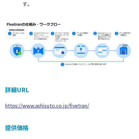
す。
詳細URL
https://www.ashisuto.co.jp/fivetran/
提供価格