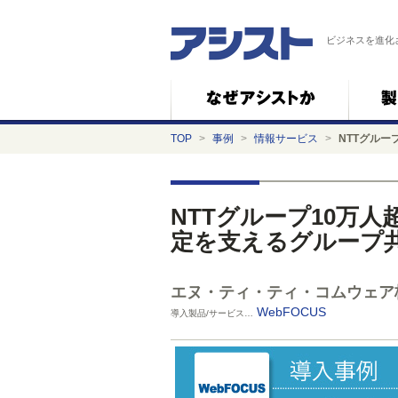
ビジネスを進化
TOP
>
事例
>
情報サービス
>
NTTグルー
NTTグループ10万人超
定を支えるグループ
エヌ・ティ・ティ・コムウェア
WebFOCUS
導入製品/サービス…