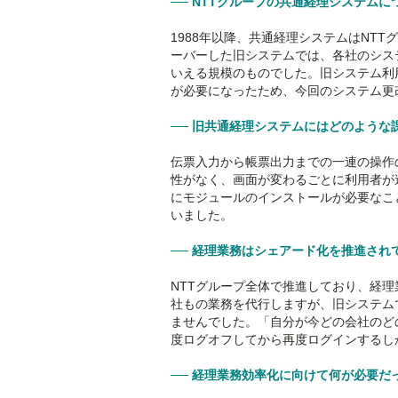
── NTTグループの共通経理システム
1988年以降、共通経理システムはNT
ーバーした旧システムでは、各社のシス
いえる規模のものでした。旧システム利用
が必要になったため、今回のシステム更
── 旧共通経理システムにはどのような
伝票入力から帳票出力までの一連の操作の
性がなく、画面が変わるごとに利用者が
にモジュールのインストールが必要なこ
いました。
── 経理業務はシェアード化を推進され
NTTグループ全体で推進しており、経
社もの業務を代行しますが、旧システム
ませんでした。「自分が今どの会社のど
度ログオフしてから再度ログインするし
── 経理業務効率化に向けて何が必要だ