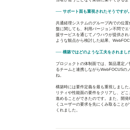
── サポート面も重視されたそうですが
共通経理システムのグループ内での位置
盤に関しても、利用バージョン不問でエ
援サービスを通じてノウハウが提供され
ような観点から検討した結果、WebFO
── 構築ではどのような工夫をされまし
プロジェクトの体制面では、製品選定／
るチームと連携しながらWebFOCUS
ね。
構築時には要件定義を最も重視しました
リティや性能面の要件をクリアし、どこま
進めることができたのです。また、開発
くユーザーの要求を先にくみ取ることが
くれました。