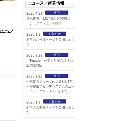
事例
2026.4.21
清水建設、1.5万名のDX基盤に
「テックタッチ」を採用
お知らせ
2026.1.1
新年のご挨拶ページを公開しまし
た
事例
2025.8.28
「Tenable」が変えた十六銀行の
脆弱性対応
事例
2025.3.26
中部電力グループの従業員1.5万
人が使用するERPシステムの活用
に「テックタッチ
」を導入
®
お知らせ
2025.1.1
新年のご挨拶ページを公開しまし
た