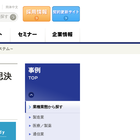
简体中文
システム～
思決
業種業態から探す
製造業
医療／製薬
通信業