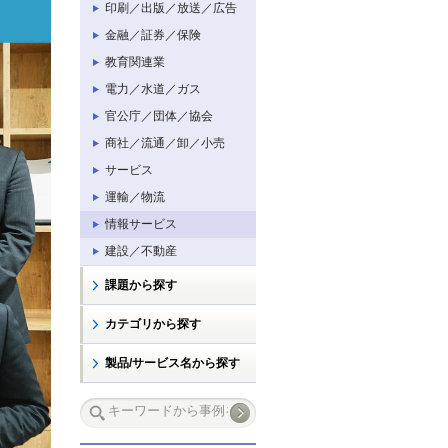
印刷／出版／放送／広告
金融／証券／保険
教育関連業
電力／水道／ガス
官公庁／団体／協会
商社／流通／卸／小売
サービス
運輸／物流
情報サービス
建設／不動産
課題から探す
カテゴリから探す
製品/サービス名から探す