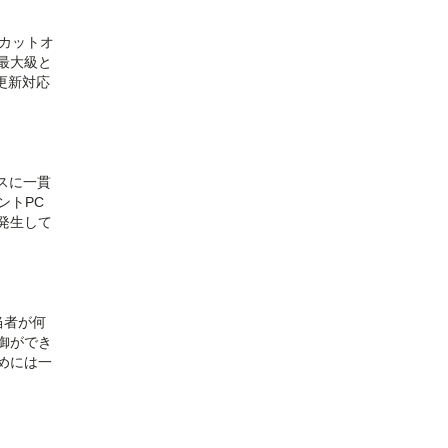
にカットオ
最大級と
更新対応
スに一貫
ントPC
発生して
当者が何
御ができ
めには一