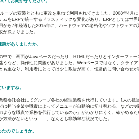
についてお聞かせください。
Tグループの変遷とともに更改を重ねて利用されてきました。2008年4月
テムをERPで統一するドラスティックな変化があり、ERPとしては世界
から7年経過した2015年に、ハードウェアの老朽化やソフトウェアの
改が決まりました。
課題がありましたか。
中で、画面がJavaベースだったり、HTMLだったりとインターフェー
迷うなど、操作性に問題がありました。Webベースではなく、クライア
とも重なり、利用者にとっては少し敷居が高く、恒常的に問い合わせが
ていますね。
理業務委託会社にてグループ各社の経理業務を代行しています。1人の担
では担当企業や職責によってメニューが自動的に切り替わる、などの制
のような職責で業務を代行しているのか」がわかりにくく、確かめるた
か方法がないという……、なんとも非効率な状況でした。
ったのでしょうか。