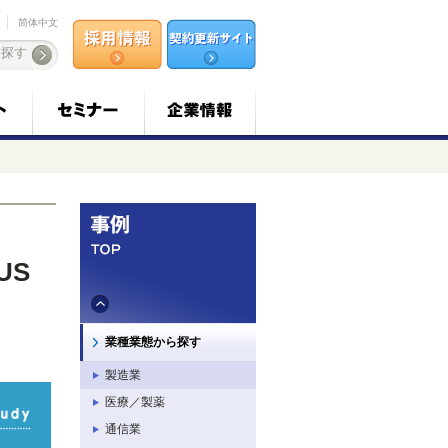
简体中文
US
業種業態から探す
製造業
医療／製薬
通信業