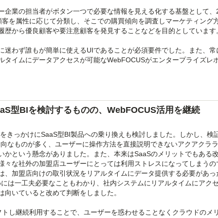
ー企業の担当者がボタン一つで必要な情報を見える化する基盤として、2
。顧客を属性に応じて分類し、そこでの購買傾向を調査しマーケティング
履歴から優良顧客や要注意顧客を発見することなどを目的としています
に迷わず誰もが簡単に使えるUIであることが必須要件でした。また、常
タイムにデータアクセスが可能なWebFOCUSがエンタープライズレ
S型BIを検討するものの、WebFOCUS活用を継続
トをきっかけにSaaS型BI製品への乗り換えも検討しました。しかし、検
ス指向なものが多く、ユーザーに操作方法を直接説明できないアクアクラ
いかという懸念がありました。また、本来はSaaSのメリットでもある
が様々な社外の加盟店ユーザーにとっては利用ストレスになってしまうの
は、加盟店向けの取引状況をリアルタイムにデータ提供する必要があっ
ためには一工夫必要なこともわかり、社内システムにリアルタイムにアク
は向いていると改めて判断をしました。
リフトし継続利用することで、ユーザーを惑わせることなくクラウドのメ