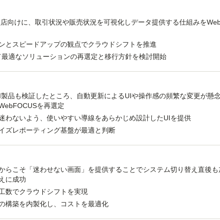
盟店向けに、取引状況や販売状況を可視化しデータ提供する仕組みをWebF
ウンとスピードアップの観点でクラウドシフトを推進
めて最適なソリューションの再選定と移行方針を検討開始
BI製品も検証したところ、自動更新によるUIや操作感の頻繁な変更が懸
ebFOCUSを再選定
迷わないよう、使いやすい導線をあらかじめ設計したUIを提供
イズレポーティング基盤が最適と判断
からこそ「迷わせない画面」を提供することでシステム切り替え直後も
えに成功
工数でクラウドシフトを実現
の構築を内製化し、コストを最適化