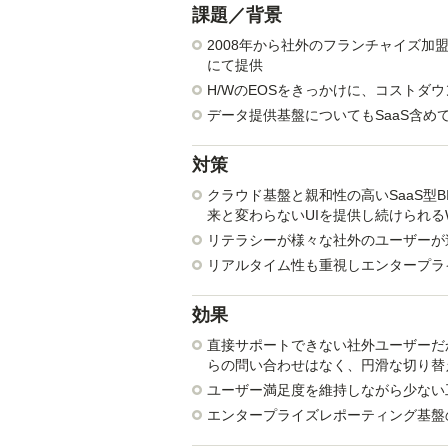
課題／背景
2008年から社外のフランチャイズ加
にて提供
H/WのEOSをきっかけに、コストダ
データ提供基盤についてもSaaS含
対策
クラウド基盤と親和性の高いSaaS型
来と変わらないUIを提供し続けられるW
リテラシーが様々な社外のユーザーが
リアルタイム性も重視しエンタープラ
効果
直接サポートできない社外ユーザーだ
らの問い合わせはなく、円滑な切り替
ユーザー満足度を維持しながら少ない
エンタープライズレポーティング基盤