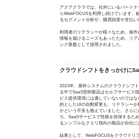
アクアクララでは、社外にいるパートナ
らWebFOCUSを利用し続けています
るセグメント分析や、購買頻度や支払い
利用者のリテラシーが様々なため、操作
情報を届けるニーズもあったため、リアル
ング基盤として採用されました。
クラウドシフトをきっかけにSaa
2023年、基幹システムのクラウドシフ
る中でSaaS型BI製品はセルフサービ
ビス提供環境には適していないのではな
的としたUIの自動変更も、リテラシー
かという不安も抱えていました。さらに
ろ、SaaSサービスで性能を担保する
るシンプルなクエリ指向の製品が自社に
結果として、WebFOCUSをクラウド