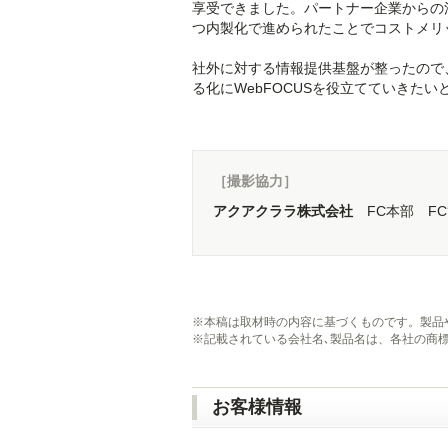
享受できました。パートナー企業からの
つ内製化で進められたことでコストメリ
社外に対する情報提供基盤が整ったので
る化にWebFOCUSを役立てていきたい
​［撮影協力］
アクアクララ株式会社
FC本部 F
※
本稿は取材時の内容に基づくものです。製品
※
記載されている会社名､製品名は、各社の商
お客様情報