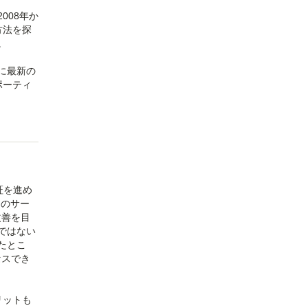
008年か
方法を探
。
に最新の
ポーティ
証を進め
ラのサー
改善を目
ではない
たとこ
セスでき
リットも