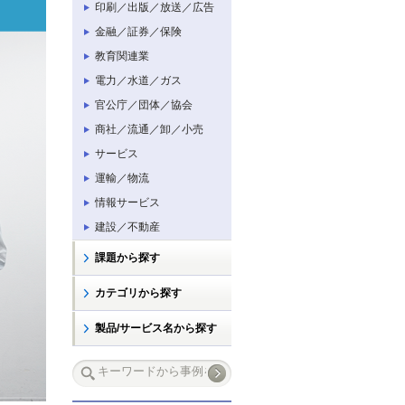
印刷／出版／放送／広告
金融／証券／保険
教育関連業
電力／水道／ガス
官公庁／団体／協会
商社／流通／卸／小売
サービス
運輸／物流
情報サービス
建設／不動産
課題から探す
カテゴリから探す
製品/サービス名から探す