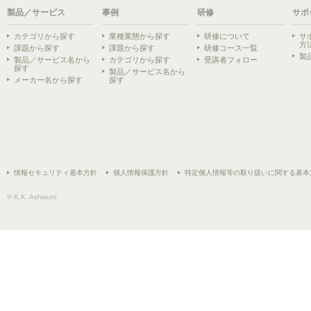
製品／サービス
事例
研修
サポ
カテゴリから探す
業種業態から探す
研修について
サ
方
課題から探す
課題から探す
研修コース一覧
製
製品／サービス名から
カテゴリから探す
受講者フォロー
探す
製品／サービス名から
メーカー名から探す
探す
情報セキュリティ基本方針
個人情報保護方針
特定個人情報等の取り扱いに関する基本
© K.K. Ashisuto