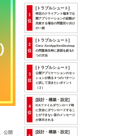
[トラブルシュート]
特定のクライアント端末で公
1
開アプリケーションの起動が
位
失敗する場合の問題切り分け
の一例
[トラブルシュート]
2
Citrix XenApp/XenDesktop
位
の問題発生時に原因を絞る5
つの方法
[トラブルシュート]
公開アプリケーションのセッ
3
ションが残る４つのパターン
位
と試して頂きたいポイント
（２）
[設計・構築・設定]
ICAファイルダウンロード時
4
に安全にダウンロードするこ
位
とができない旨のメッセージ
が表示される
め、公開
[設計・構築・設定]