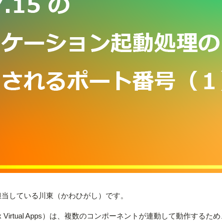
トを担当している川東（かわひがし）です。
itrix Virtual Apps）は、複数のコンポーネントが連動して動作するた