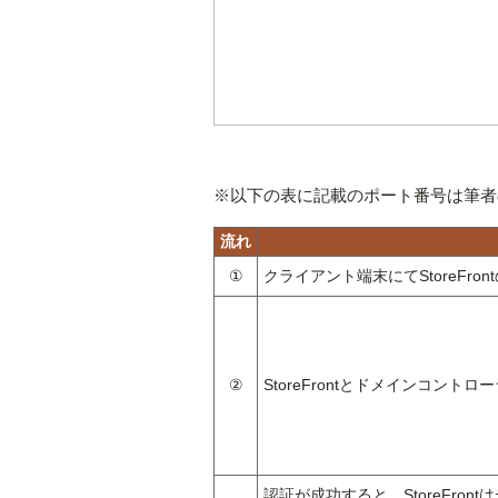
※以下の表に記載のポート番号は筆者
流れ
①
クライアント端末にてStoreFr
②
StoreFrontとドメインコン
認証が成功すると、StoreFro