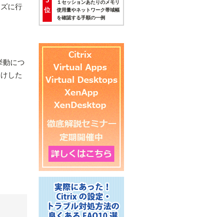
5
１セッションあたりのメモリ
ーズに行
位
使用量やネットワーク帯域幅
を確認する手順の一例
挙動につ
届けした