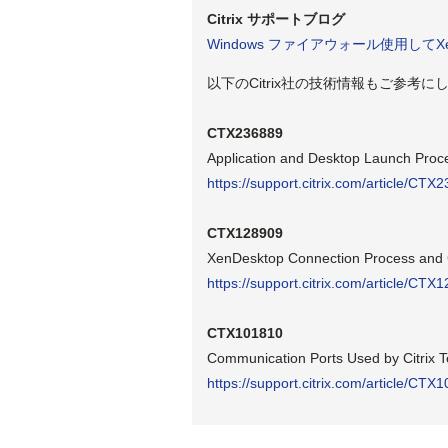
Citrix サポートブログ
Windows ファイアウォール使用してXenA
以下のCitrix社の技術情報もご参考
CTX236889
Application and Desktop Launch Proce
https://support.citrix.com/article/CTX
CTX128909
XenDesktop Connection Process and
https://support.citrix.com/article/CTX
CTX101810
Communication Ports Used by Citrix 
https://support.citrix.com/article/CTX