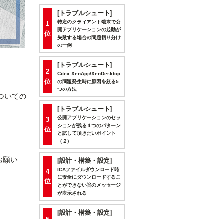
[トラブルシュート]
特定のクライアント端末で公
1
開アプリケーションの起動が
位
失敗する場合の問題切り分け
の一例
[トラブルシュート]
2
Citrix XenApp/XenDesktop
位
の問題発生時に原因を絞る5
つの方法
についての
[トラブルシュート]
公開アプリケーションのセッ
3
ションが残る４つのパターン
位
。
と試して頂きたいポイント
（２）
お願い
[設計・構築・設定]
ICAファイルダウンロード時
4
に安全にダウンロードするこ
位
とができない旨のメッセージ
が表示される
。
[設計・構築・設定]