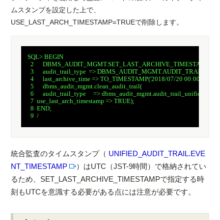
ムスタンプを設定した上で、
USE_LAST_ARCH_TIMESTAMP=TRUEで削除します。
　SQL> BEGIN

　  2      DBMS_AUDIT_MGMT.SET_LAST_ARCHIVE_TIMESTAMP(

　  3      audit_trail_type  => DBMS_AUDIT_MGMT.AUDIT_TRAIL_UNIF
　  4      last_archive_time => TO_TIMESTAMP('2018/07/20 00:00:00','
　  5      dbms_audit_mgmt.clean_audit_trail(

　  6      audit_trail_type     => dbms_audit_mgmt.audit_trail_unified,

　  7  use_last_arch_timestamp => TRUE);

　  8  END;

　  9  /

統合監査のタイムスタンプ（
UNIFIED_AUDIT_TRAIL.EVE
NT_TIMESTAMP
）はUTC（JST-9時間）で格納されてい
るため、SET_LAST_ARCHIVE_TIMESTAMPで指定する時
刻もUTCを意識する必要がある点には注意が必要です。