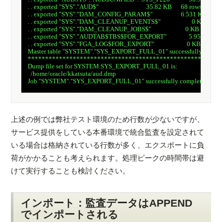
　. . exported "SYS"."AUD$"                                35.82 KB      68 rows

　. . exported "SYS"."DAM_CONFIG_PARAM$"                   6.531 KB      14
　. . exported "SYS"."DAM_CLEANUP_EVENTS$"                     0 KB       0 
　. . exported "SYS"."DAM_CLEANUP_JOBS$"                       0 KB       0 ro
　. . exported "SYS"."AUDTAB$TBS$FOR_EXPORT"               5.953 KB      
　. . exported "SYS"."FGA_LOG$FOR_EXPORT"                      0 KB       0 ro
　Master table "SYSTEM"."SYS_EXPORT_FULL_01" successfully loaded/
　********************************************************
　Dump file set for SYSTEM.SYS_EXPORT_FULL_01 is:

　  /home/oracle/kkatsuta/aud.dmp

　Job "SYSTEM"."SYS_EXPORT_FULL_01" successfully completed at Thu J
上述の例では弊社テスト環境のため行数が少ないですが、
サービス提供をしている本番環境で統合監査を設定されて
いる場合は格納されている行数が多く、エクスポートに負
荷がかかることも考えられます。処理ピークの時間帯は避
けて実行することも検討ください。
インポート：監査データはAPPEND
でインポートされる