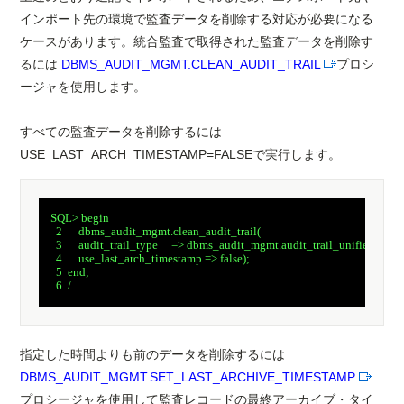
インポート先の環境で監査データを削除する対応が必要になる
ケースがあります。統合監査で取得された監査データを削除す
るには
DBMS_AUDIT_MGMT.CLEAN_AUDIT_TRAIL
プロシ
ージャを使用します。
すべての監査データを削除するには
USE_LAST_ARCH_TIMESTAMP=FALSEで実行します。
　SQL> begin

　  2      dbms_audit_mgmt.clean_audit_trail(

　  3      audit_trail_type     => dbms_audit_mgmt.audit_trail_unified,

　  4      use_last_arch_timestamp => false);

　  5  end;

　  6  /

指定した時間よりも前のデータを削除するには
DBMS_AUDIT_MGMT.SET_LAST_ARCHIVE_TIMESTAMP
プロシージャを使用して監査レコードの最終アーカイブ・タイ