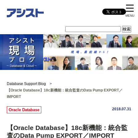
MENU
Database Support Blog
>
【Oracle Database】18c新機能：統合監査のData Pump EXPORT／
IMPORT
2018.07.31
Oracle Database
【Oracle Database】18c新機能：統合監
査のData Pump EXPORT／IMPORT