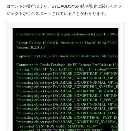
コマンドの実行により、SYS/AUDSYSの統合監査に関わるオブ
ジェクトがエクスポートされていることがわかります。
　[oracle@taono18c admin]$  expdp system/oracle@pdb1 full=y directo
　Export: Release 18.0.0.0.0 - Production on Thu Jul 19 04:53:21 2018

　Version 18.2.0.0.0

　Copyright (c) 1982, 2018, Oracle and/or its affiliates.  All rights reserved.
　Connected to: Oracle Database 18c EE Extreme Perf Release 18.0.0.0.0 - 
　Starting "SYSTEM"."SYS_EXPORT_FULL_01":  system/********@pdb1 
　Processing object type DATABASE_EXPORT/EARLY_OPTIONS/VIE
　Processing object type DATABASE_EXPORT/NORMAL_OPTIONS/TA
　Processing object type DATABASE_EXPORT/NORMAL_OPTIONS/V
　Processing object type DATABASE_EXPORT/PRE_SYSTEM_IMPCA
　Processing object type DATABASE_EXPORT/PRE_INSTANCE_IMP
　Processing object type DATABASE_EXPORT/EARLY_OPTIONS/VIE
　Processing object type DATABASE_EXPORT/EARLY_POST_INSTA
　Processing object type DATABASE_EXPORT/NORMAL_OPTIONS/TAB
　Processing object type DATABASE_EXPORT/NORMAL_OPTIONS/V
　Processing object type DATABASE_EXPORT/NORMAL_POST_INS
　Processing object type DATABASE_EXPORT/FINAL_POST_INSTA
　Processing object type DATABASE_EXPORT/POST_SYSTEM_IMPC
　. . exported "SYS"."KU$_USER_MAPPING_VIEW"               6.328 KB      
　. . exported "AUDSYS"."AUD$UNIFIED":"SYS_P228"           50.96 KB      