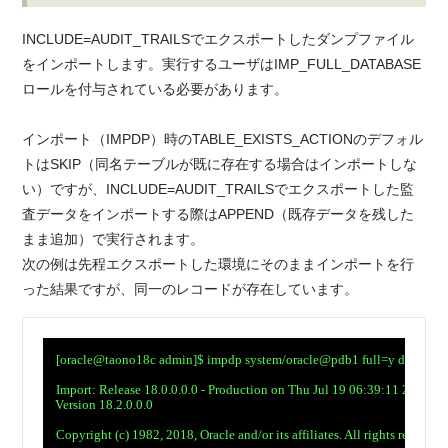
INCLUDE=AUDIT_TRAILSでエクスポートしたダンプファイル
をインポートします。実行するユーザはIMP_FULL_DATABASE
ロールを付与されている必要があります。
インポート（IMPDP）時のTABLE_EXISTS_ACTIONのデフォル
トはSKIP（同名テーブルが既に存在する場合はインポートしな
い）ですが、INCLUDE=AUDIT_TRAILSでエクスポートした監
査データをインポートする際はAPPEND（既存データを残した
まま追加）で実行されます。
次の例は先程エクスポートした環境にそのままインポートを行
った結果ですが、同一のレコードが存在しています。
　[oracle@taono18c admin]$ impdp system/oracle@pdb1 full=y directory=
　Import: Release 18.0.0.0.0 - Production on Thu Jul 19 06:39:11 2018

　Version 18.2.0.0.0

　Copyright (c) 1982, 2018, Oracle and/or its affiliates. All rights reserved.
