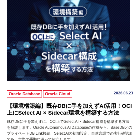
2026.06.23
Oracle Database
Oracle Cloud
【環境構築編】既存DBに手を加えずAI活用！OCI
上にSelect AI × Sidecar環境を構築する方法
既存DBに手を加えずに、OCI上でSelect AI × Sidecar構成を構築する方法
を解説します。Oracle Autonomous AI Databaseの作成から、BaseDBとの
プライベートDB Link接続、Select AIの初期設定、自然言語での実行確認ま
でを、実際の手順に沿って紹介します。