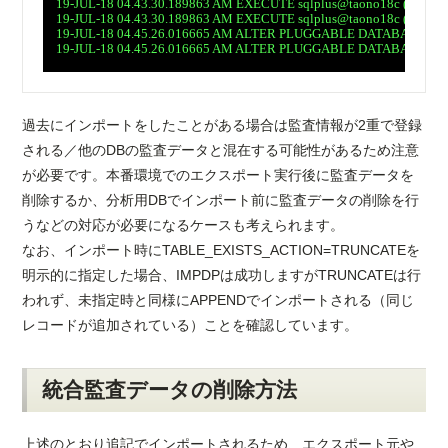
　19-JUL-18 04.43.30.189863 AM EXECUTE sqlplus@taono18c (TNS V1
　19-JUL-18 04.43.30.189863 AM EXECUTE sqlplus@taono18c (TNS V1
　19-JUL-18 04.45.26.016665 AM ALTER PLUGGABLE DATABASE sqlpl
　19-JUL-18 04.45.26.016665 AM ALTER PLUGGABLE DATABASE sqlpl
過去にインポートをしたことがある場合は監査情報が2重で登録
される／他のDBの監査データと混在する可能性があるため注意
が必要です。本番環境でのエクスポート実行後に監査データを
削除するか、分析用DBでインポート前に監査データの削除を行
うなどの対応が必要になるケースも考えられます。
なお、インポート時にTABLE_EXISTS_ACTION=TRUNCATEを
明示的に指定した場合、IMPDPは成功しますがTRUNCATEは行
われず、未指定時と同様にAPPENDでインポートされる（同じ
レコードが追加されている）ことを確認しています。
統合監査データの削除方法
上述のとおり追記でインポートされるため、エクスポート元や