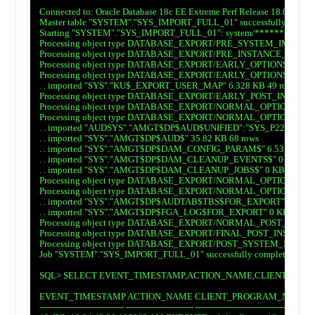
　Connected to: Oracle Database 18c EE Extreme Perf Release 18.0.0.0.0 - 
　Master table "SYSTEM"."SYS_IMPORT_FULL_01" successfully loaded/
　Starting "SYSTEM"."SYS_IMPORT_FULL_01": system/********@pdb1 fu
　Processing object type DATABASE_EXPORT/PRE_SYSTEM_IMPCA
　Processing object type DATABASE_EXPORT/PRE_INSTANCE_IMP
　Processing object type DATABASE_EXPORT/EARLY_OPTIONS/VIE
　Processing object type DATABASE_EXPORT/EARLY_OPTIONS/VIE
　. . imported "SYS"."KU$_EXPORT_USER_MAP" 6.328 KB 49 rows

　Processing object type DATABASE_EXPORT/EARLY_POST_INSTA
　Processing object type DATABASE_EXPORT/NORMAL_OPTIONS/TAB
　Processing object type DATABASE_EXPORT/NORMAL_OPTIONS/TA
　. . imported "AUDSYS"."AMGT$DP$AUD$UNIFIED":"SYS_P228" 50.96 
　. . imported "SYS"."AMGT$DP$AUD$" 35.82 KB 68 rows

　. . imported "SYS"."AMGT$DP$DAM_CONFIG_PARAM$" 6.531 KB 14 
　. . imported "SYS"."AMGT$DP$DAM_CLEANUP_EVENTS$" 0 KB 0 ro
　. . imported "SYS"."AMGT$DP$DAM_CLEANUP_JOBS$" 0 KB 0 rows

　Processing object type DATABASE_EXPORT/NORMAL_OPTIONS/V
　Processing object type DATABASE_EXPORT/NORMAL_OPTIONS/V
　. . imported "SYS"."AMGT$DP$AUDTAB$TBS$FOR_EXPORT" 5.953 KB
　. . imported "SYS"."AMGT$DP$FGA_LOG$FOR_EXPORT" 0 KB 0 rows
　Processing object type DATABASE_EXPORT/NORMAL_POST_INS
　Processing object type DATABASE_EXPORT/FINAL_POST_INSTA
　Processing object type DATABASE_EXPORT/POST_SYSTEM_IMPC
　Job "SYSTEM"."SYS_IMPORT_FULL_01" successfully completed at Thu J
　SQL> SELECT EVENT_TIMESTAMP,ACTION_NAME,CLIENT_PROGRA
　EVENT_TIMESTAMP ACTION_NAME CLIENT_PROGRAM_NAME

　------------------------------ ------------------------ ----------------------------------------
