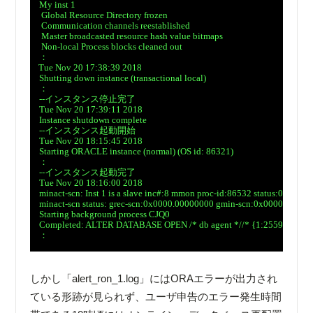
　My inst 1

　 Global Resource Directory frozen

　 Communication channels reestablished

　 Master broadcasted resource hash value bitmaps

　 Non-local Process blocks cleaned out

　：

　Tue Nov 20 17:38:39 2018

　Shutting down instance (transactional local)

　：

　--インスタンス停止完了

　Tue Nov 20 17:39:11 2018

　Instance shutdown complete

　--インスタンス起動開始

　Tue Nov 20 18:15:45 2018

　Starting ORACLE instance (normal) (OS id: 86321)

　：

　--インスタンス起動完了

　Tue Nov 20 18:16:00 2018

　minact-scn: Inst 1 is a slave inc#:8 mmon proc-id:86532 status:0x2

　minact-scn status: grec-scn:0x0000.00000000 gmin-scn:0x0000.00000
　Starting background process CJQ0

　Completed: ALTER DATABASE OPEN /* db agent *//* {1:25591:58361}
　：

しかし「alert_ron_1.log」にはORAエラーが出力され
ている形跡が見られず、ユーザ申告のエラー発生時間