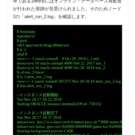
帯である18時頃にはオンライン・データベース再配置
が行われた形跡が見受けられました。そのためノード
2の「alert_ron_2.log」を確認します。
　$ hostname

　supodax52

　$ pwd

　/u01/app/oracle/diag/rdbms/ron

　$ ls -l

　total 8

　-rw-r-----  1 oracle oinstall    0 Oct 28  2016 i_1.mif

　drwxr-xr-x 16 oracle oinstall 4096 Feb 22  2017 ron_1

　drwxr-xr-x 16 oracle oinstall 4096 Oct 28  2016 ron_2

　$ cd ron_2/trace/

　$ ls -l alert_ron_2.log

　-rw-r----- 1 oracle oinstall 567275 Nov 20 18:16 alert_ron_2.log

　$ less alert_ron_2.log

　：

　--インスタンス起動開始

　Tue Nov 20 17:38:22 2018

　Starting ORACLE instance (normal) (OS id: 73013)

　：

　--インスタンス起動完了

　Tue Nov 20 17:38:37 2018

　minact-scn: Inst 2 is a slave inc#:4 mmon proc-id:73698 status:0x2

　minact-scn status: grec-scn:0x0000.00000000 gmin-scn:0x0000.00000
　Starting background process CJQ0
