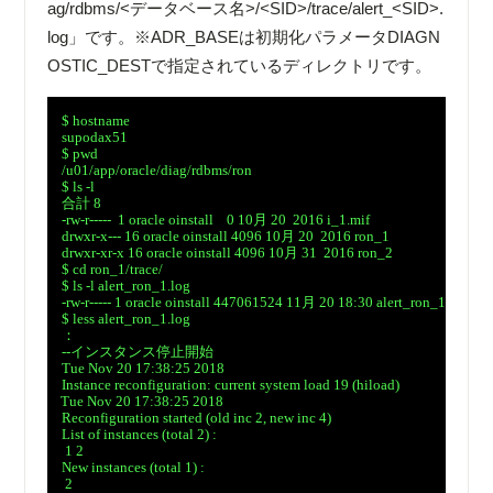
ag/rdbms/<データベース名>/
<
SID>/trace/alert_<SID>.
log」です。※ADR_BASEは初期化パラメータDIAGN
OSTIC_DESTで指定されているディレクトリです。
　$ hostname

　supodax51

　$ pwd

　/u01/app/oracle/diag/rdbms/ron

　$ ls -l

　合計 8

　-rw-r-----  1 oracle oinstall    0 10月 20  2016 i_1.mif

　drwxr-x--- 16 oracle oinstall 4096 10月 20  2016 ron_1

　drwxr-xr-x 16 oracle oinstall 4096 10月 31  2016 ron_2

　$ cd ron_1/trace/

　$ ls -l alert_ron_1.log

　-rw-r----- 1 oracle oinstall 447061524 11月 20 18:30 alert_ron_1.log

　$ less alert_ron_1.log

　：

　--インスタンス停止開始

　Tue Nov 20 17:38:25 2018

　Instance reconfiguration: current system load 19 (hiload)

　Tue Nov 20 17:38:25 2018

　Reconfiguration started (old inc 2, new inc 4)

　List of instances (total 2) :

　 1 2

　New instances (total 1) :

　 2
