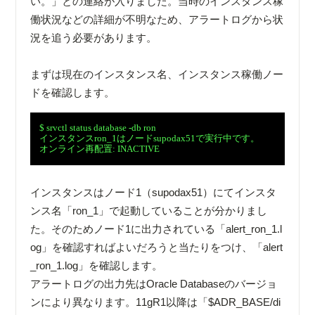
い。」との連絡が入りました。当時のインスタンス稼
働状況などの詳細が不明なため、アラートログから状
況を追う必要があります。
まずは現在のインスタンス名、インスタンス稼働ノー
ドを確認します。
　$ srvctl status database -db ron

　インスタンスron_1はノードsupodax51で実行中です。

　オンライン再配置: INACTIVE

インスタンスはノード1（supodax51）にてインスタ
ンス名「ron_1」で起動していることが分かりまし
た。そのためノード1に出力されている「alert_ron_1.l
og」を確認すればよいだろうと当たりをつけ、「alert
_ron_1.log」を確認します。
アラートログの出力先はOracle Databaseのバージョ
ンにより異なります。11gR1以降は「$ADR_BASE/di