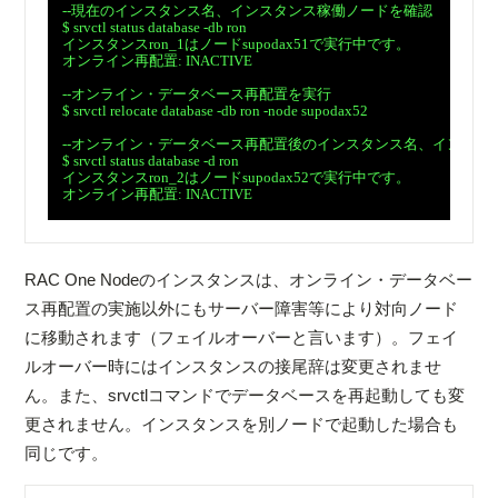
　--現在のインスタンス名、インスタンス稼働ノードを確認

　$ srvctl status database -db ron

　インスタンスron_1はノードsupodax51で実行中です。

　オンライン再配置: INACTIVE

　--オンライン・データベース再配置を実行

　$ srvctl relocate database -db ron -node supodax52

　--オンライン・データベース再配置後のインスタンス名、インスタ
　$ srvctl status database -d ron

　インスタンスron_2はノードsupodax52で実行中です。

　オンライン再配置: INACTIVE

RAC One Nodeのインスタンスは、オンライン・データベー
ス再配置の実施以外にもサーバー障害等により対向ノード
に移動されます（フェイルオーバーと言います）。フェイ
ルオーバー時にはインスタンスの接尾辞は変更されませ
ん。また、srvctlコマンドでデータベースを再起動しても変
更されません。インスタンスを別ノードで起動した場合も
同じです。