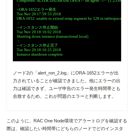
　Completed: ALTER DATABASE OPEN /* db agent *//* {1:25591:57941}
　：

　--ORA-1652エラー発生

　Tue Nov 20 17:59:53 2018

　ORA-1652: unable to extend temp segment by 128 in tablespace TEMP2
　：

　--インスタンス停止開始

　Tue Nov 20 18:16:02 2018

　Shutting down instance (transactional local)

　：

　--インスタンス停止完了

　Tue Nov 20 18:16:25 2018

　Instance shutdown complete

ノード2の「alert_ron_2.log」にORA-1652エラーが出
力されていることが確認できました。他にエラーの出
力は確認できず、ユーザ申告のエラー発生時間帯とも
合致するため、これが問題のエラーと判断します。
このように、RAC One Node環境でアラートログを確認する
際は、確認したい時間帯にどちらのノードでどのインスタ