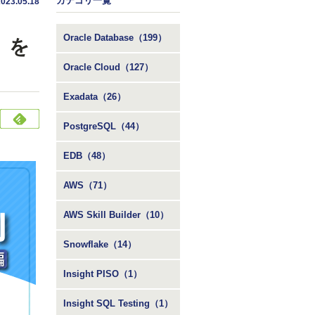
カテゴリ一覧
2023.05.18
Oracle Database（199）
n）を
Oracle Cloud（127）
Exadata（26）
PostgreSQL（44）
EDB（48）
AWS（71）
AWS Skill Builder（10）
Snowflake（14）
Insight PISO（1）
Insight SQL Testing（1）