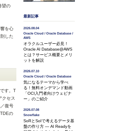
は待望の
最新記事
影響を心
2026.08.04
Oracle Cloud / Oracle Database /
解剖した
AWS
オラクルユーザー必見！
Oracle AI Database@AWS
とは？サービス概要とメリ
ットを解説
2026.07.10
Oracle Cloud / Oracle Database
気になるテーマから学べ
る！無料オンデマンド動画
です。T
「OCI入門者向けウェビナ
アクセス
ー」のご紹介
化／復号
2026.07.08
TDEの
Snowflake
SoRとSoIで考えるデータ基
盤の作り方 ― AI Readyを