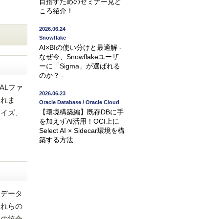
目指すためのセミナー見ど
ころ紹介！
2026.06.24
Snowflake
AI×BIの使い分けと最適解 -
なぜ今、Snowflakeユーザ
ーに「Sigma」が選ばれる
のか？ -
ALファ
2026.06.23
われま
Oracle Database / Oracle Cloud
【環境構築編】既存DBに手
サイズ、
を加えずAI活用！OCI上に
Select AI × Sidecar環境を構
築する方法
にデータ
これらの
との統合