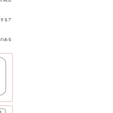
スするア
意のある