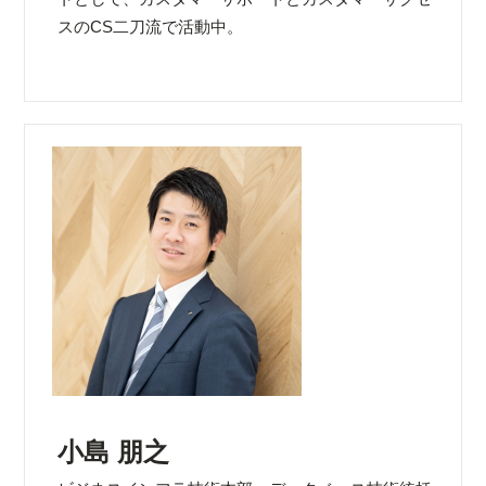
スのCS二刀流で活動中。
小島 朋之