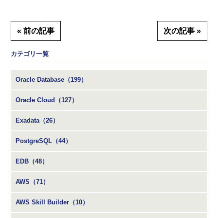
« 前の記事
次の記事 »
カテゴリ一覧
Oracle Database（199）
Oracle Cloud（127）
Exadata（26）
PostgreSQL（44）
EDB（48）
AWS（71）
AWS Skill Builder（10）