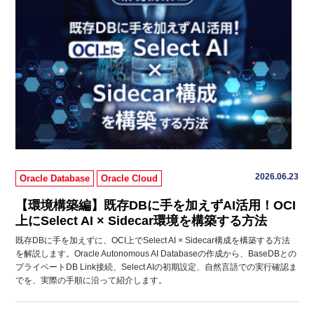
2026.06.23
Oracle Database
Oracle Cloud
【環境構築編】既存DBに手を加えずAI活用！OCI
上にSelect AI × Sidecar環境を構築する方法
既存DBに手を加えずに、OCI上でSelect AI × Sidecar構成を構築する方法
を解説します。Oracle Autonomous AI Databaseの作成から、BaseDBとの
プライベートDB Link接続、Select AIの初期設定、自然言語での実行確認ま
でを、実際の手順に沿って紹介します。