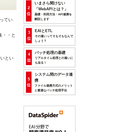
いまさら聞けない
2
「WebAPIとは？」
位
基礎・利用方法・API連携を
行ってい
解説します
EAIとETL
3
集・・と
その違いってそもそもなんで
位
しょう？
バッチ処理の基礎
4
多いとい
リアルタイム処理との違いに
位
も迫る！
システム間のデータ連
5
携
位
ファイル連携方式のメリット
と最適なバッチ処理手法