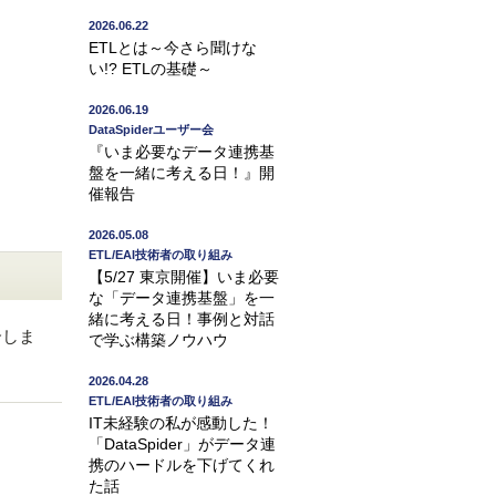
2026.06.22
ETLとは～今さら聞けな
い!? ETLの基礎～
2026.06.19
DataSpiderユーザー会
『いま必要なデータ連携基
盤を一緒に考える日！』開
催報告
2026.05.08
ETL/EAI技術者の取り組み
【5/27 東京開催】いま必要
な「データ連携基盤」を一
緒に考える日！事例と対話
介しま
で学ぶ構築ノウハウ
2026.04.28
ETL/EAI技術者の取り組み
IT未経験の私が感動した！
「DataSpider」がデータ連
携のハードルを下げてくれ
た話