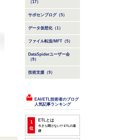
（17）
サポセンブログ（5）
データ仮想化（1）
ファイル転送/MFT（5）
DataSpiderユーザー会
（9）
技術支援（9）
EAI/ETL技術者のブログ
人気記事ランキング
ETLとは
1
今さら聞けない!? ETLの基
位
礎