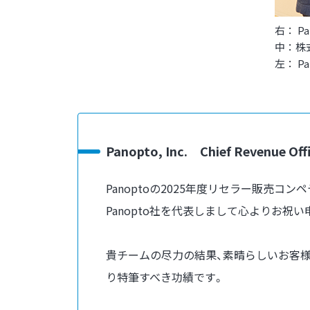
右： Pan
中：株
左： Pan
Panopto, Inc. Chief Revenue
Panoptoの2025年度リセラー販売コン
Panopto社を代表しまして心よりお祝
貴チームの尽力の結果、素晴らしいお客様方
り特筆すべき功績です。