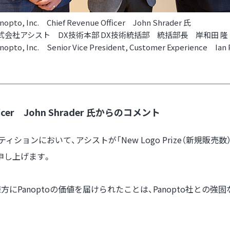
opto, Inc. Chief Revenue Officer John Shrader 氏
式会社アシスト DX技術本部 DX技術統括部 統括部長 岸和田 隆
opto, Inc. Senior Vice President, Customer Experience Ian 
 Officer John Shrader 氏からのコメント
ペティションにおいて、アシストが「New Logo Prize（新規販
い申し上げます。
にPanoptoの価値を届けられたことは、Panopto社との