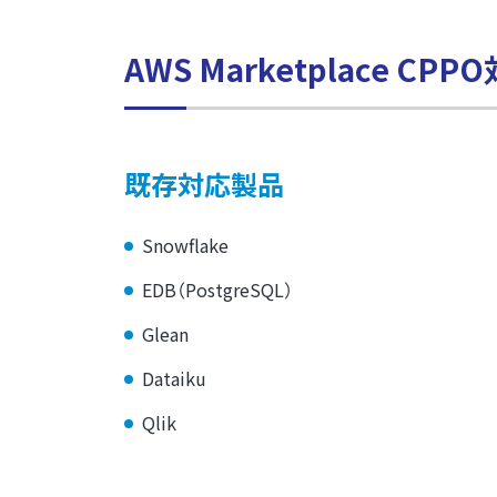
AWS Marketplace 
既存対応製品
Snowflake
EDB（PostgreSQL）
Glean
Dataiku
Qlik