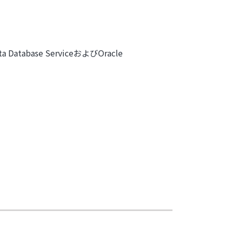
atabase ServiceおよびOracle