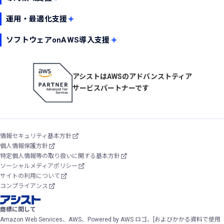
Oracle AI Database@AWS導入支援サービス
Amazon Quick PoC支援サービス
Amazon Redshift 構築・移行支援
AWS 仮想デスクトップ＆アプリケーション仮想化環境導入サービス
運用・最適化支援
オンプレミスサーバー移行サービス
AWSビッグデータ分析基盤構築・移行サービス
アシストAWSサポート
ファイルサーバー移行支援
Amazon Connectコンタクトセンター導入支援
アシストAWS運用代行サービス
ソフトウェアonAWS導入支援
AWS人材育成ソリューション
ソフトウェア on AWS
マルチアカウント管理ソリューション
ソフトウェア on AWS
AWS標準化検討・ガイドライン作成サービス
AWSコスト最適化アドバイザリー支援
アシストはAWSのアドバンストティア
JP1 on AWS
AWS診断サービス
Zabbix on AWS
サービスパートナーです
Logstorage on AWS
iDoperation on AWS
DataSpider on AWS
HULFT on AWS
情報セキュリティ基本方針
Precisely Connect on AWS
個人情報保護方針
Qlik on AWS
特定個人情報等の取り扱いに関する基本方針
WebFOCUS on AWS
ソーシャルメディアポリシー
サイトの利用について
コンプライアンス
商標に関して
Amazon Web Services、AWS、Powered by AWS ロゴ、[およびかかる資料で使用