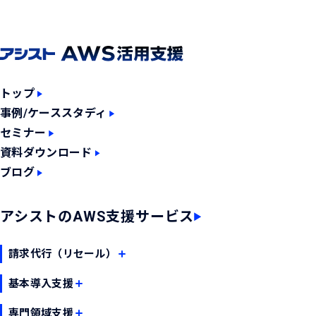
トップ
事例/ケーススタディ
セミナー
資料ダウンロード
ブログ
アシストのAWS支援サービス
請求代行（リセール）
AWS請求代行サービス（リセールサービス）
AWS請求代行サービス （マルチアカウント対応版）
基本導入支援
AWS Marketplace CPPO （チャネルパートナープライベートオファー）
AWS環境構築サービス
AWSデータベース構築・移行サービス
専門領域支援