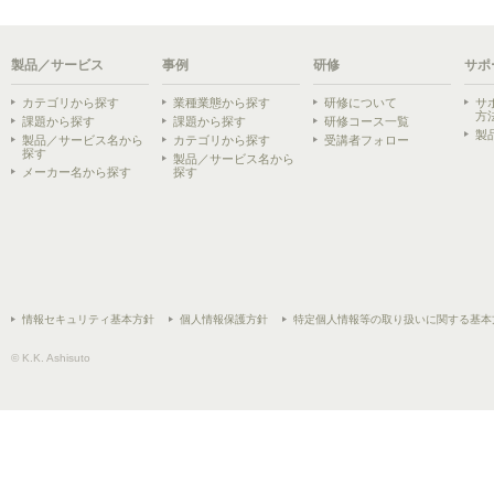
製品／サービス
事例
研修
サポ
カテゴリから探す
業種業態から探す
研修について
サ
方
課題から探す
課題から探す
研修コース一覧
製
製品／サービス名から
カテゴリから探す
受講者フォロー
探す
製品／サービス名から
メーカー名から探す
探す
情報セキュリティ基本方針
個人情報保護方針
特定個人情報等の取り扱いに関する基本
© K.K. Ashisuto