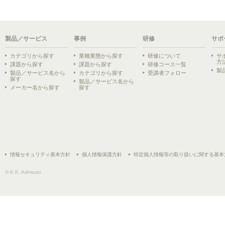
製品／サービス
事例
研修
サポ
カテゴリから探す
業種業態から探す
研修について
サ
方
課題から探す
課題から探す
研修コース一覧
製
製品／サービス名から
カテゴリから探す
受講者フォロー
探す
製品／サービス名から
メーカー名から探す
探す
情報セキュリティ基本方針
個人情報保護方針
特定個人情報等の取り扱いに関する基本
© K.K. Ashisuto