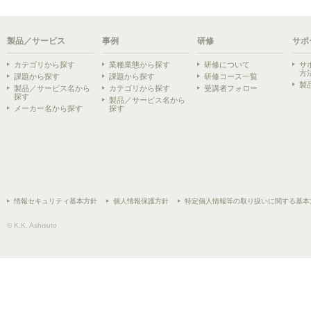
製品／サービス
事例
研修
サポ
カテゴリから探す
業種業態から探す
研修について
サ
方
課題から探す
課題から探す
研修コース一覧
製
製品／サービス名から
カテゴリから探す
受講者フォロー
探す
製品／サービス名から
メーカー名から探す
探す
情報セキュリティ基本方針
個人情報保護方針
特定個人情報等の取り扱いに関する基本
© K.K. Ashisuto