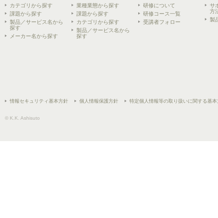
カテゴリから探す
業種業態から探す
研修について
サ
方
課題から探す
課題から探す
研修コース一覧
製
製品／サービス名から
カテゴリから探す
受講者フォロー
探す
製品／サービス名から
メーカー名から探す
探す
情報セキュリティ基本方針
個人情報保護方針
特定個人情報等の取り扱いに関する基本
© K.K. Ashisuto