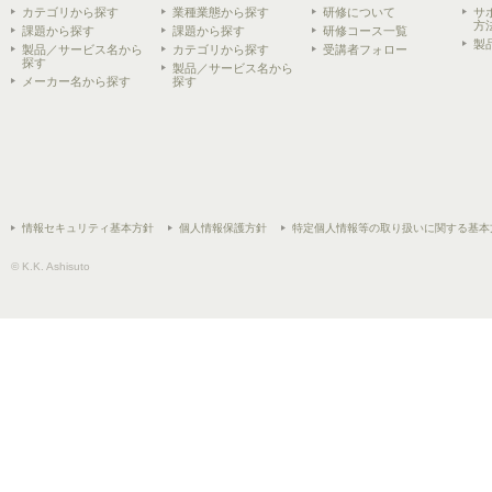
カテゴリから探す
業種業態から探す
研修について
サ
方
課題から探す
課題から探す
研修コース一覧
製
製品／サービス名から
カテゴリから探す
受講者フォロー
探す
製品／サービス名から
メーカー名から探す
探す
情報セキュリティ基本方針
個人情報保護方針
特定個人情報等の取り扱いに関する基本
© K.K. Ashisuto