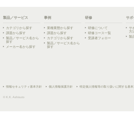
製品／サービス
事例
研修
サポ
カテゴリから探す
業種業態から探す
研修について
サ
方
課題から探す
課題から探す
研修コース一覧
製
製品／サービス名から
カテゴリから探す
受講者フォロー
探す
製品／サービス名から
メーカー名から探す
探す
情報セキュリティ基本方針
個人情報保護方針
特定個人情報等の取り扱いに関する基本
© K.K. Ashisuto