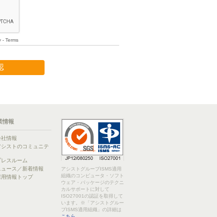
業情報
会社情報
アシストのコミュニテ
ィ
プレスルーム
ニュース／新着情報
アシストグループISMS適用
組織のコンピュータ・ソフト
採用情報トップ
ウェア・パッケージのテクニ
カルサポートに対して
ISO27001の認証を取得して
います。※「アシストグルー
プISMS適用組織」の詳細は
こちら