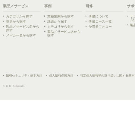
製品／サービス
事例
研修
サポ
カテゴリから探す
業種業態から探す
研修について
サ
方
課題から探す
課題から探す
研修コース一覧
製
製品／サービス名から
カテゴリから探す
受講者フォロー
探す
製品／サービス名から
メーカー名から探す
探す
情報セキュリティ基本方針
個人情報保護方針
特定個人情報等の取り扱いに関する基本
© K.K. Ashisuto