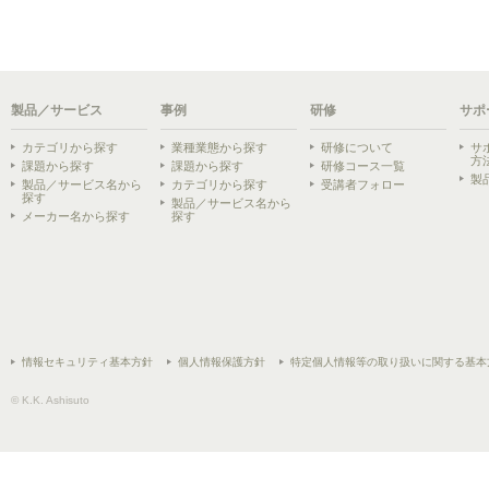
製品／サービス
事例
研修
サポ
カテゴリから探す
業種業態から探す
研修について
サ
方
課題から探す
課題から探す
研修コース一覧
製
製品／サービス名から
カテゴリから探す
受講者フォロー
探す
製品／サービス名から
メーカー名から探す
探す
情報セキュリティ基本方針
個人情報保護方針
特定個人情報等の取り扱いに関する基本
© K.K. Ashisuto