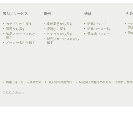
製品／サービス
事例
研修
サポ
カテゴリから探す
業種業態から探す
研修について
サ
方
課題から探す
課題から探す
研修コース一覧
製
製品／サービス名から
カテゴリから探す
受講者フォロー
探す
製品／サービス名から
メーカー名から探す
探す
情報セキュリティ基本方針
個人情報保護方針
特定個人情報等の取り扱いに関する基本
© K.K. Ashisuto