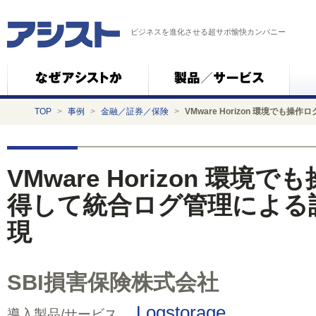
ビジネスを進化させる超サポ愉快カンパニー
TOP
>
事例
>
金融／証券／保険
>
VMware Horizon 環境で
VMware Horizon 環
得して統合ログ管理による
現
SBI損害保険株式会社
Logstorage
導入製品/サービス…