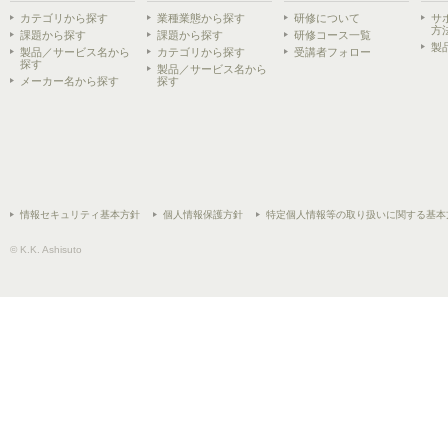
カテゴリから探す
業種業態から探す
研修について
サ
方
課題から探す
課題から探す
研修コース一覧
製
製品／サービス名から
カテゴリから探す
受講者フォロー
探す
製品／サービス名から
メーカー名から探す
探す
情報セキュリティ基本方針
個人情報保護方針
特定個人情報等の取り扱いに関する基本
© K.K. Ashisuto