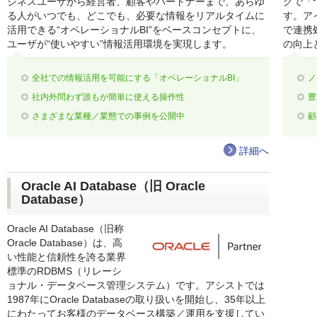
ジネスユーザから経営者、顧客やパートナーまで、あらゆ
グで「
る人がいつでも、どこでも、必要な情報をリアルタイムに
す。ア
活用できる“オペレーショナルBI”をベースコンセプトに、
で連携処
ユーザが“使いやすい”情報活用環境を実現します。
の向上
全社での情報活用を可能にする「オペレーショナルBI」
ノ
社内外問わず誰もが簡単に使える操作性
豊
さまざまな業種／業態での事例を公開中
顧
詳細へ
Oracle AI Database（旧 Oracle
Database）
Oracle AI Database（旧称
Oracle Database）は、高
い性能と信頼性を誇る業界
標準のRDBMS（リレーシ
ョナル・データベース管理システム）です。アシストでは
1987年にOracle Databaseの取り扱いを開始し、35年以上
にわたってお客様のデータベース構築／運用を支援してい