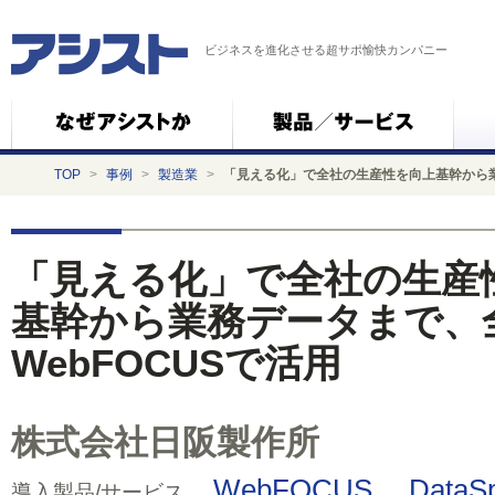
ビジネスを進化させる超サポ愉快カンパニー
TOP
>
事例
>
製造業
>
「見える化」で全社の生産性を向上基幹から業
「見える化」で全社の生産
基幹から業務データまで、
WebFOCUSで活用
株式会社日阪製作所
WebFOCUS
DataSp
導入製品/サービス…