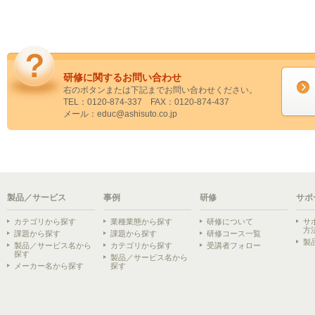
研修に関するお問い合わせ
右のボタンまたは下記までお問い合わせください。
TEL：0120-874-337 FAX：0120-874-437
メール：educ@ashisuto.co.jp
製品／サービス
事例
研修
サポ
カテゴリから探す
業種業態から探す
研修について
サ
方
課題から探す
課題から探す
研修コース一覧
製
製品／サービス名から
カテゴリから探す
受講者フォロー
探す
製品／サービス名から
メーカー名から探す
探す