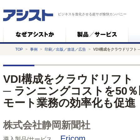
ビジネスを進化させる超サポ愉快カンパニー
TOP
>
事例
>
印刷／出版／放送／広告
>
VDI構成をクラウドリフト
VDI構成をクラウドリフト
─ ランニングコストを50
モート業務の効率化も促進
株式会社静岡新聞社
Ericom
導入製品/サービス…