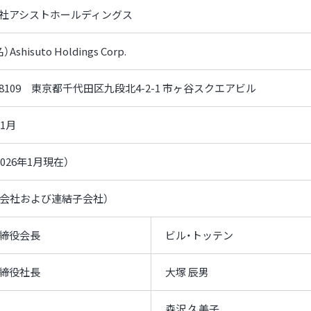
社アシストホールディングス
Ashisuto Holdings Corp.
2-8109 東京都千代田区九段北4-2-1 市ヶ谷スクエアビル
年1月
2026年1月現在）
親会社および連結子会社）
締役会長
ビル・トッ
締役社長
大塚 辰男
森沢 久美子