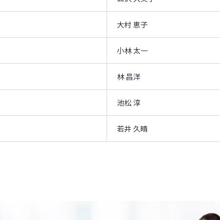
大村 恵子
小林 太一
林 昌洋
池松 淳
若井 久晴