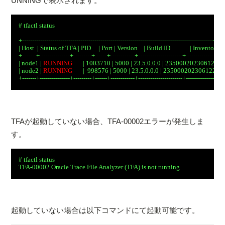
UNNINGで表示されます。
# tfactl status

+-----------------------------------------------------------------------------------------------+

| Host  | Status of TFA | PID     | Port | Version    | Build ID             | Inventory St
+-------+---------------+---------+------+------------+----------------------+------------------+
| node1 | 
RUNNING
       | 1003710 | 5000 | 23.5.0.0.0 | 23500020230612233
| node2 | 
RUNNING
       |  998576 | 5000 | 23.5.0.0.0 | 235000202306122332
TFAが起動していない場合、TFA-00002エラーが発生しま
す。
# tfactl status

起動していない場合は以下コマンドにて起動可能です。