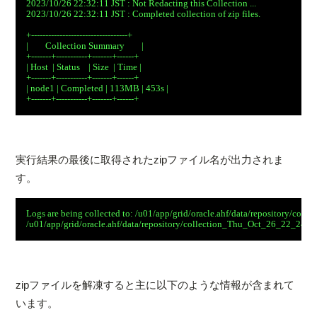
2023/10/26 22:32:11 JST : Not Redacting this Collection ...

2023/10/26 22:32:11 JST : Completed collection of zip files.

+----------------------------------+

|        Collection Summary        |

+-------+-----------+-------+------+

| Host  | Status    | Size  | Time |

+-------+-----------+-------+------+

| node1 | Completed | 113MB | 453s |

実行結果の最後に取得されたzipファイル名が出力されま
す。
Logs are being collected to: /u01/app/grid/oracle.ahf/data/repository/
zipファイルを解凍すると主に以下のような情報が含まれて
います。