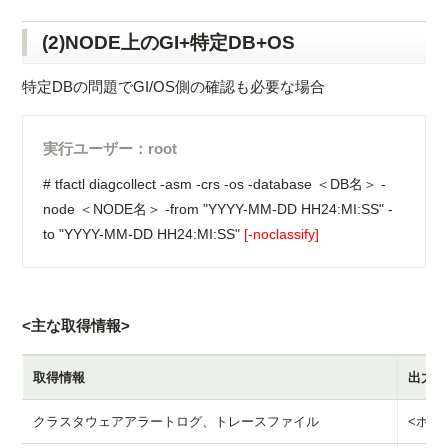
(2)NODE上のGI+特定DB+OS
特定DBの問題でGI/OS側の確認も必要な場合
実行ユーザー：root
# tfactl diagcollect -asm -crs -os -database ＜DB名＞ -
node ＜NODE名＞ -from "YYYY-MM-DD HH24:MI:SS" -
to "YYYY-MM-DD HH24:MI:SS"
[-noclassify]
<主な取得情報>
取得情報
出力デ
クラスタウェアアラートログ、トレースファイル
<ホスト名