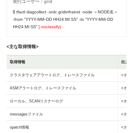
実行ユーザー：grid
$ tfactl diagcollect -srdc gridinfrainst -node ＜NODE名＞
-from "YYYY-MM-DD HH24:MI:SS" -to "YYYY-MM-DD
HH24:MI:SS"
[-noclassify]
<主な取得情報>
取得情報
出力デ
クラスタウェアアラートログ、トレースファイル
<ホスト名
ASMアラートログ、トレースファイル
<ホスト名
ローカル、SCANリスナーログ
<ホスト
messagesファイル
<ホスト
opatch情報
<ホスト