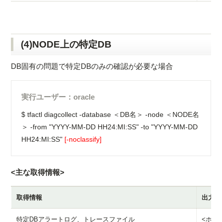
(4)NODE上の特定DB
DB固有の問題で特定DBのみの確認が必要な場合
実行ユーザー：oracle
$ tfactl diagcollect -database ＜DB名＞ -node ＜NODE名
＞ -from "YYYY-MM-DD HH24:MI:SS" -to "YYYY-MM-DD
HH24:MI:SS"
[-noclassify]
<主な取得情報>
取得情報
出力デ
特定DBアラートログ、トレースファイル
<ホスト名