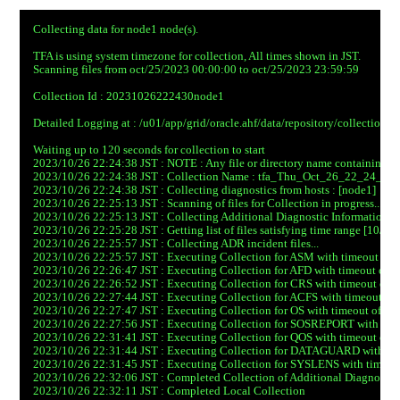
Collecting data for node1 node(s).

TFA is using system timezone for collection, All times shown in JST.

Scanning files from oct/25/2023 00:00:00 to oct/25/2023 23:59:59

Collection Id : 20231026222430node1

Detailed Logging at : /u01/app/grid/oracle.ahf/data/repository/colle
Waiting up to 120 seconds for collection to start

2023/10/26 22:24:38 JST : NOTE : Any file or directory name containing the
2023/10/26 22:24:38 JST : Collection Name : tfa_Thu_Oct_26_22_24_32_
2023/10/26 22:24:38 JST : Collecting diagnostics from hosts : [node1]

2023/10/26 22:25:13 JST : Scanning of files for Collection in progress...

2023/10/26 22:25:13 JST : Collecting Additional Diagnostic Information...

2023/10/26 22:25:28 JST : Getting list of files satisfying time range [10/
2023/10/26 22:25:57 JST : Collecting ADR incident files...

2023/10/26 22:25:57 JST : Executing Collection for ASM with timeout of 18
2023/10/26 22:26:47 JST : Executing Collection for AFD with timeout of 18
2023/10/26 22:26:52 JST : Executing Collection for CRS with timeout of 19
2023/10/26 22:27:44 JST : Executing Collection for ACFS with timeout of 1
2023/10/26 22:27:47 JST : Executing Collection for OS with timeout of 2040
2023/10/26 22:27:56 JST : Executing Collection for SOSREPORT with timeo
2023/10/26 22:31:41 JST : Executing Collection for QOS with timeout of 21
2023/10/26 22:31:44 JST : Executing Collection for DATAGUARD with time
2023/10/26 22:31:45 JST : Executing Collection for SYSLENS with timeout 
2023/10/26 22:32:06 JST : Completed Collection of Additional Diagnostic I
2023/10/26 22:32:11 JST : Completed Local Collection
