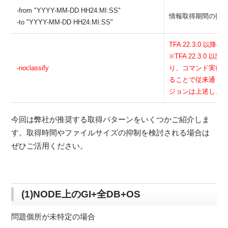
-from "YYYY-MM-DD HH24:MI:SS"
情報取得期間の指
-to "YYYY-MM-DD HH24:MI:SS"
TFA 22.3.0 
※TFA 22.3.0 以降
-noclassify
り、コマンド実行手順
ることで従来通りコ
ジョンは上述しましたt
今回は弊社が推奨する取得パターンをいくつかご紹介しま
す。取得時間やファイルサイズの抑制を検討される場合は
ぜひご活用ください。
(1)NODE上のGI+全DB+OS
問題個所が未特定の場合