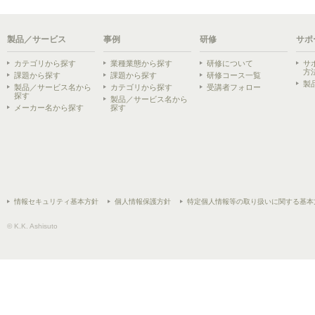
製品／サービス
事例
研修
サポ
カテゴリから探す
業種業態から探す
研修について
サ
方
課題から探す
課題から探す
研修コース一覧
製
製品／サービス名から
カテゴリから探す
受講者フォロー
探す
製品／サービス名から
メーカー名から探す
探す
情報セキュリティ基本方針
個人情報保護方針
特定個人情報等の取り扱いに関する基本
© K.K. Ashisuto