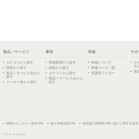
製品／サービス
事例
研修
サポ
カテゴリから探す
業種業態から探す
研修について
サ
方
課題から探す
課題から探す
研修コース一覧
製
製品／サービス名から
カテゴリから探す
受講者フォロー
探す
製品／サービス名から
メーカー名から探す
探す
情報セキュリティ基本方針
個人情報保護方針
特定個人情報等の取り扱いに関する基本
© K.K. Ashisuto